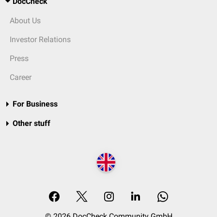
DocCheck
About Us
Investor Relations
Press
Career
For Business
Other stuff
© 2026 DocCheck Community GmbH