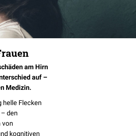
Frauen
eschäden am Hirn
nterschied auf –
en Medizin.
 helle Flecken
 – den
n von
nd kognitiven