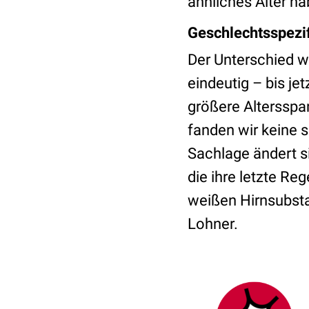
ähnliches Alter ha
Geschlechtsspezi
Der Unterschied w
eindeutig – bis je
größere Altersspa
fanden wir keine s
Sachlage ändert s
die ihre letzte Re
weißen Hirnsubsta
Lohner.