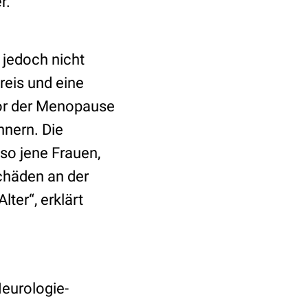
er.
 jedoch nicht
reis und eine
vor der Menopause
nnern. Die
so jene Frauen,
Schäden an der
ter“, erklärt
Neurologie-