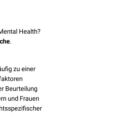
Mental Health?
che
.
ufig zu einer
faktoren
er Beurteilung
rn und Frauen
htsspezifischer