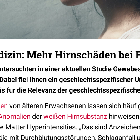
izin: Mehr Hirnschäden bei 
untersuchten in einer aktuellen Studie Geweb
Dabei fiel ihnen ein geschlechtsspezifischer U
is für die Relevanz der geschlechtsspezifisch
men
von älteren Erwachsenen lassen sich häufig
Anomalien
der
weißen Hirnsubstanz
hinweisen
 Matter Hyperintensities. „Das sind Anzeiche
e mit Durchblutungsstörungen, Schlaganfall u