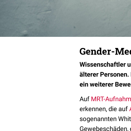
Gender-Med
W
issenschaftler 
älterer Personen. 
ein weiterer Bewe
Auf
MRT-Aufnah
erkennen, die auf
sogenannten White
Gewebeschäden, di