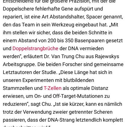
Entscheidend für die größere Präzision, mit der die
Doppelschere fehlerhafte Gene aufspürt und
repariert, ist eine Art Abstandshalter, Spacer genannt,
den das Team in sein Werkzeug eingebaut hat. „Mit
ihm stellen wir sicher, dass die beiden Schnitte in
einem Abstand von 200 bis 350 Basenpaaren gesetzt
und
Doppelstrangbrüche
der DNA vermieden
werden“, erläutert Dr. Van Trung Chu aus Rajewskys
Arbeitsgruppe. Die beiden Forscher sind gemeinsame
Letztautoren der Studie. „Diese Länge hat sich in
unseren Experimenten mit blutbildenden
Stammzellen und
T-Zellen
als optimale Distanz
erwiesen, um On- und Off-Target-Mutationen zu
reduzieren“, sagt Chu. „Ist sie kürzer, kann es nämlich
trotz der Verwendung zweier getrennter Scheren
passieren, dass der DNA-Strang letztendlich komplett