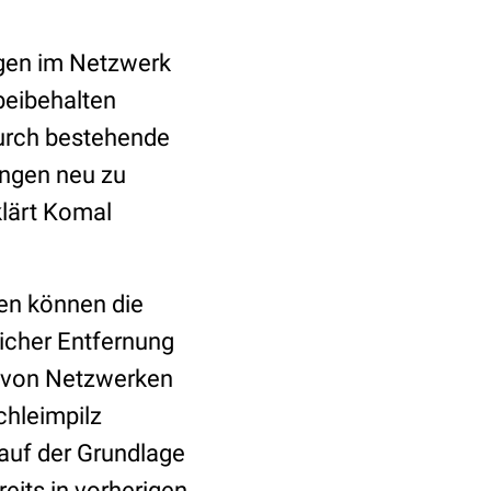
ngen im Netzwerk
beibehalten
durch bestehende
ungen neu zu
klärt Komal
en können die
eicher Entfernung
t von Netzwerken
chleimpilz
auf der Grundlage
eits in vorherigen