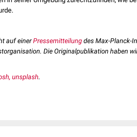
wurde.
ht auf einer
Pressemitteilung
des
Max-Planck-Ins
torganisation
. Die Originalpublikation haben w
osh, unsplash
.