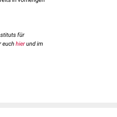
tituts für
ir euch
hier
und im