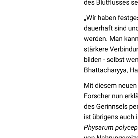
des Blutflusses s
„Wir haben festge
dauerhaft sind un
werden. Man kann 
stärkere Verbindu
bilden - selbst we
Bhattacharyya, Ha
Mit diesem neuen
Forscher nun erklä
des Gerinnsels pe
ist übrigens auch
Physarum polyce
von Nahrungsreize