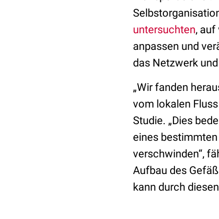
Selbstorganisatio
untersuchten
, au
anpassen und verä
das Netzwerk und 
„Wir fanden herau
vom lokalen Fluss 
Studie. „Dies bed
eines bestimmten 
verschwinden“, fä
Aufbau des Gefäßs
kann durch diese