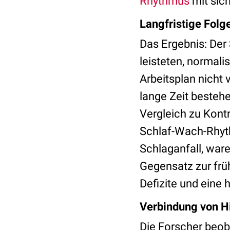
Rhythmus
mit sich
Langfristige Folg
Das Ergebnis: Der
leisteten, normal
Arbeitsplan nicht 
lange Zeit bestehe
Vergleich zu Kont
Schlaf-Wach-Rhyth
Schlaganfall, ware
Gegensatz zur früh
Defizite und eine 
Verbindung von H
Die Forscher beo