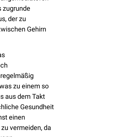
es zugrunde
s, der zu
 zwischen Gehirn
as
uch
e regelmäßig
 was zu einem so
ls aus dem Takt
chliche Gesundheit
hst einen
 zu vermeiden, da