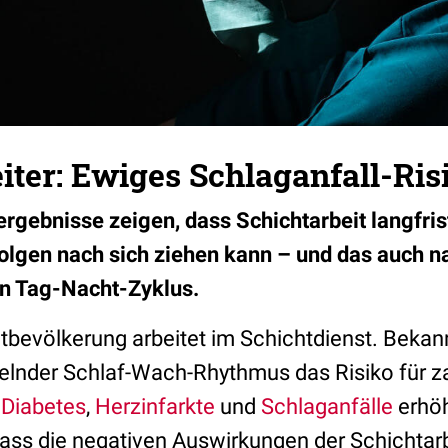
iter: Ewiges Schlaganfall-Ris
gebnisse zeigen, dass Schichtarbeit langfris
olgen nach sich ziehen kann – und das auch n
n Tag-Nacht-Zyklus.
bevölkerung arbeitet im Schichtdienst. Bekannt
elnder Schlaf-Wach-Rhythmus das Risiko für z
e
Diabetes
,
Herzinfarkte
und
Schlaganfälle
erhöh
 dass die negativen Auswirkungen der Schichtar