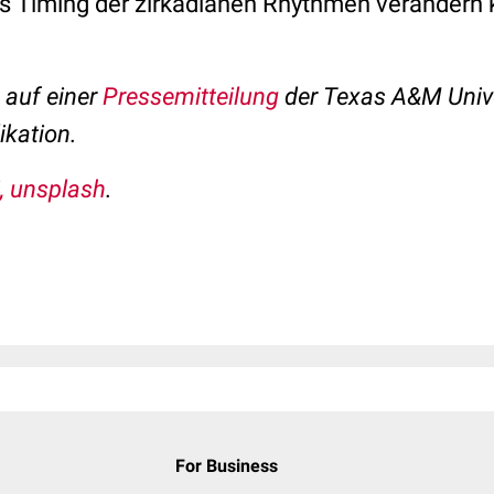
as Timing der zirkadianen Rhythmen verändern 
t auf einer
Pressemitteilung
der Texas A&M Unive
ikation.
, unsplash
.
For Business