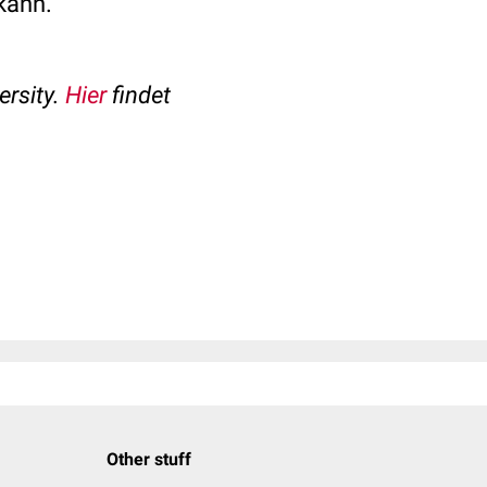
kann.
rsity.
Hier
findet
Other stuff