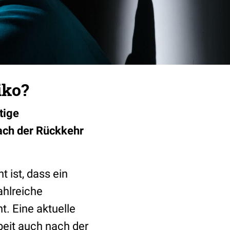
iko?
tige
ach der Rückkehr
 ist, dass ein
ahlreiche
t. Eine aktuelle
beit auch nach der