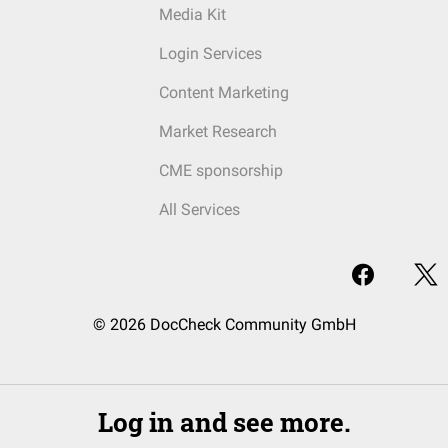
Media Kit
Login Services
Content Marketing
Market Research
CME sponsorship
All Services
© 2026 DocCheck Community GmbH
Log in and see more.