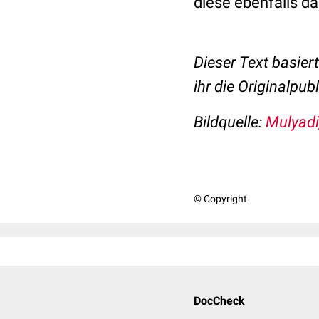
diese ebenfalls d
Dieser Text basier
ihr die Originalpubl
Bildquelle:
Mulyadi
© Copyright
DocCheck