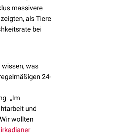
klus massivere
zeigten, als Tiere
hkeitsrate bei
n wissen, was
 regelmäßigen 24-
ng. „Im
htarbeit und
„Wir wollten
zirkadianer