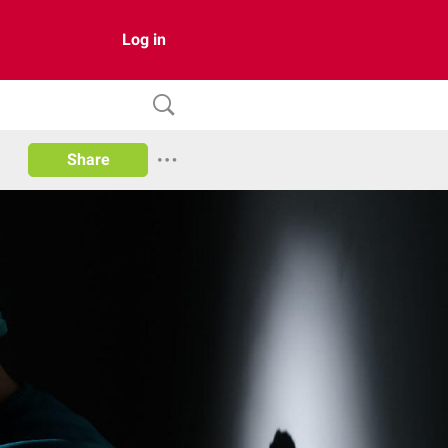
Log in
Share