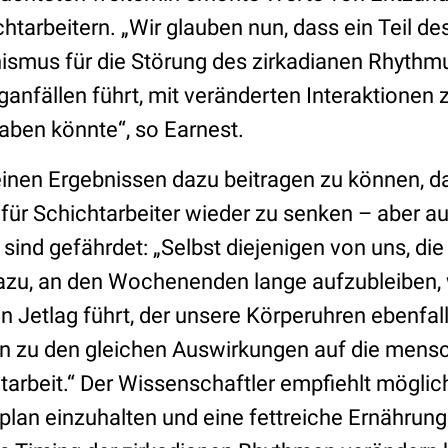
htarbeitern. „Wir glauben nun, dass ein Teil d
smus für die Störung des zirkadianen Rhythmu
anfällen führt, mit veränderten Interaktionen
aben könnte“, so Earnest.
seinen Ergebnissen dazu beitragen zu können, d
 für Schichtarbeiter wieder zu senken – aber a
sind gefährdet: „Selbst diejenigen von uns, di
dazu, an den Wochenenden lange aufzubleiben,
n Jetlag führt, der unsere Körperuhren ebenfal
kann zu den gleichen Auswirkungen auf die mens
tarbeit.“ Der Wissenschaftler empfiehlt möglic
plan einzuhalten und eine fettreiche Ernährung