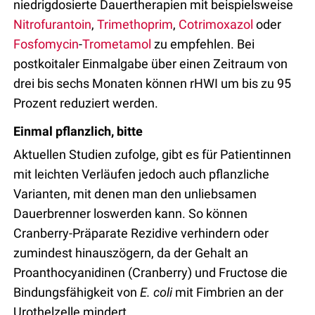
niedrigdosierte Dauertherapien mit beispielsweise
Nitrofurantoin
,
Trimethoprim
,
Cotrimoxazol
oder
Fosfomycin
-
Trometamol
zu empfehlen. Bei
postkoitaler Einmalgabe über einen Zeitraum von
drei bis sechs Monaten können rHWI um bis zu 95
Prozent reduziert werden.
Einmal pflanzlich, bitte
Aktuellen Studien zufolge, gibt es für Patientinnen
mit leichten Verläufen jedoch auch pflanzliche
Varianten, mit denen man den unliebsamen
Dauerbrenner loswerden kann. So können
Cranberry-Präparate Rezidive verhindern oder
zumindest hinauszögern, da der Gehalt an
Proanthocyanidinen (Cranberry) und Fructose die
Bindungsfähigkeit von
E. coli
mit Fimbrien an der
Urothelzelle mindert.