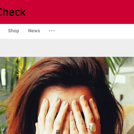
Shop
News