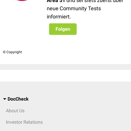
Area 51
und sei stets zuerst über
neue Community Tests
informiert.
© Copyright
DocCheck
About Us
Investor Relations