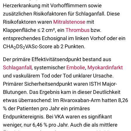
Herzerkrankung mit Vorhofflimmern sowie
zusätzlichen Risikofaktoren für Schlaganfall. Diese
Risikofaktoren waren
Mitralstenose
mit
Klappenfläche ≤ 2 cm², ein
Thrombus
bzw.
entsprechendes Echosignal im linken Vorhof oder ein
CHA
DS
VASc-Score ab 2 Punkten.
2
2
Der primäre Effektivitätsendpunkt bestand aus
Schlaganfall
, systemischer
Embolie
,
Myokardinfarkt
und vaskulärem Tod oder Tod unklarer Ursache.
Primärer Sicherheitsendpunkt waren ISTH Major-
Blutungen. Das Ergebnis kam in dieser Deutlichkeit
etwas überraschend: Im Rivaroxaban-Arm hatten 8,26
% der Patienten pro Jahr ein primäres
Endpunktereignis. Bei VKA waren es signifikant
weniger, nur 6,46 % pro Jahr. Auch die als mittlere