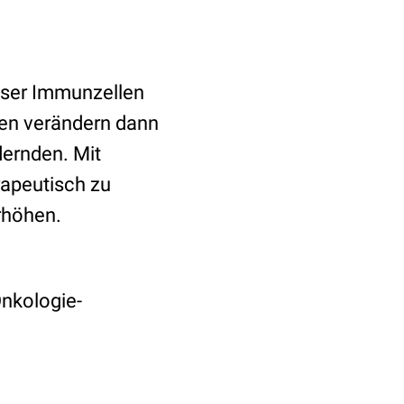
eser Immunzellen
en verändern dann
dernden. Mit
apeutisch zu
rhöhen.
Onkologie-