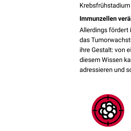
Krebsfrühstadium z
Immunzellen verän
Allerdings förder
das Tumorwachstu
ihre Gestalt: von
diesem Wissen ka
adressieren und s