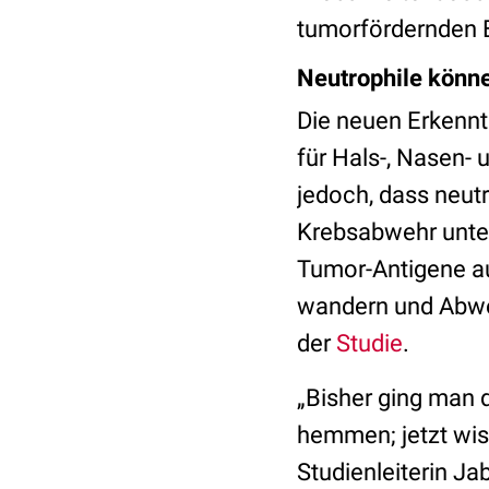
tumorfördernden E
Neutrophile könn
Die neuen Erkennt
für Hals-, Nasen-
jedoch, dass neutr
Krebsabwehr unter
Tumor-Antigene a
wandern und Abwehr
der
Studie
.
„Bisher ging man 
hemmen; jetzt wiss
Studienleiterin J