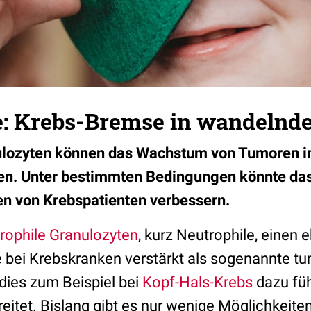
e: Krebs-Bremse in wandelnde
ulozyten können das Wachstum von Tumoren in
sen. Unter bestimmten Bedingungen könnte das
n von Krebspatienten verbessern.
rophile Granulozyten
, kurz Neutrophile, einen 
ie bei Krebskranken verstärkt als sogenannte t
dies zum Beispiel bei
Kopf-Hals-Krebs
dazu füh
eitet. Bislang gibt es nur wenige Möglichkeiten