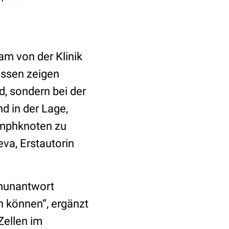
m von der Klinik
Essen zeigen
d, sondern bei der
d in der Lage,
ymphknoten zu
eva, Erstautorin
mmunantwort
n können“, ergänzt
Zellen im