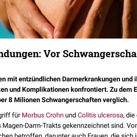
dungen: Vor Schwangerscha
n mit entzündlichen Darmerkrankungen und i
ken und Komplikationen konfrontiert. Zu dem
über 8 Milionen Schwangerschaften verglich.
riff für
Morbus Crohn
und
Colitis ulcerosa
, di
 Magen-Darm-Trakts gekennzeichnet sind. Von
hen betroffen, darunter auch Frauen, die sich