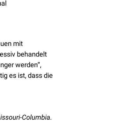
al
auen mit
ressiv behandelt
anger werden“,
g es ist, dass die
Missouri-Columbia.