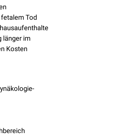
ven
 fetalem Tod
nhausaufenthalte
 länger im
en Kosten
Gynäkologie-
hbereich