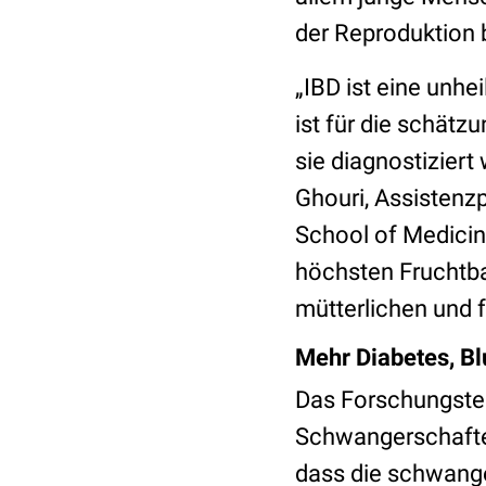
der Reproduktion 
„IBD ist eine unhe
ist für die schät
sie diagnostiziert
Ghouri, Assistenzp
School of Medicine
höchsten Fruchtbar
mütterlichen und f
Mehr Diabetes, B
Das Forschungst
Schwangerschaften
dass die schwange