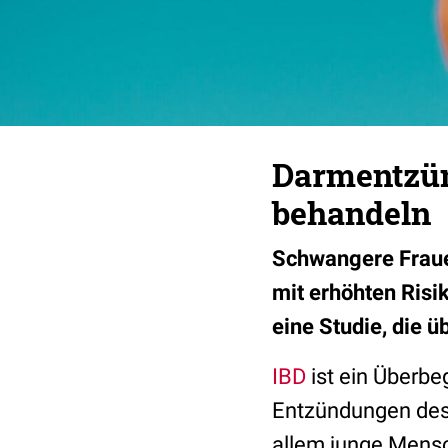
Darmentzün
behandeln
Schwangere Fraue
mit erhöhten Risi
eine Studie, die 
IBD
ist ein Überbeg
Entzündungen des
allem junge Mensc