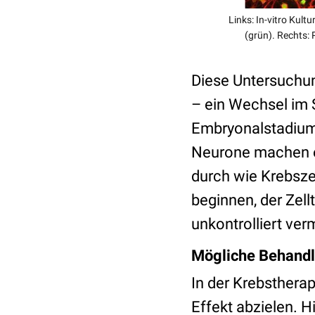
Links: In-vitro Kult
(grün). Rechts:
Diese Untersuchun
– ein Wechsel im
Embryonalstadium 
Neurone machen e
durch wie Krebszel
beginnen, der Zell
unkontrolliert verm
Mögliche Behand
In der Krebstherap
Effekt abzielen. H