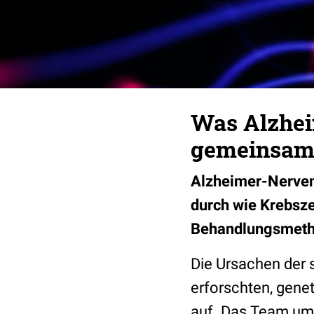
Was Alzhei
gemeinsam
Alzheimer-Nerven
durch wie Krebsze
Behandlungsmet
Die Ursachen der
erforschten, gene
auf. Das Team um 