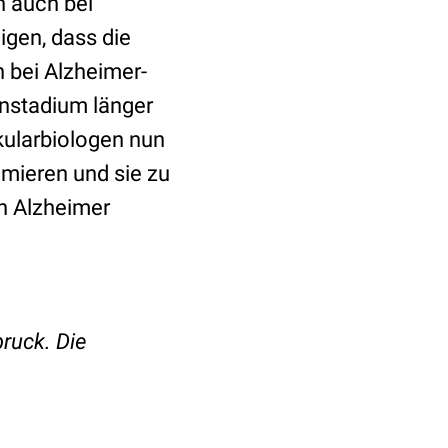
n auch bei
igen, dass die
h bei Alzheimer-
enstadium länger
ekularbiologen nun
imieren und sie zu
en Alzheimer
bruck. Die