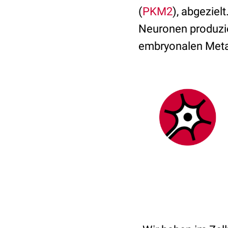
(
PKM2
), abgeziel
Neuronen produzie
embryonalen Met