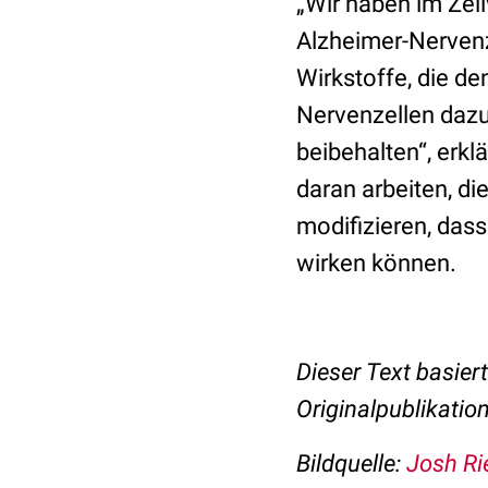
„Wir haben im Zel
Alzheimer-Nervenz
Wirkstoffe, die de
Nervenzellen dazu
beibehalten“, erkl
daran arbeiten, di
modifizieren, das
wirken können.
Dieser Text basier
Originalpublikatio
Bildquelle:
Josh Ri