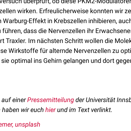
lversuch überprüft, ob diese PKM2-Modulatore
ellen wirken. Erfreulicherweise konnten wir ze
n Warburg-Effekt in Krebszellen inhibieren, auc
 führen, dass die Nervenzellen ihr Erwachsen
ärt Traxler. Im nächsten Schritt wollen die Mol
ese Wirkstoffe für alternde Nervenzellen zu opt
s sie optimal ins Gehirn gelangen und dort geg
t auf einer
Pressemitteilung
der Universität Inns
n haben wir euch
hier
und im Text verlinkt.
emer, unsplash