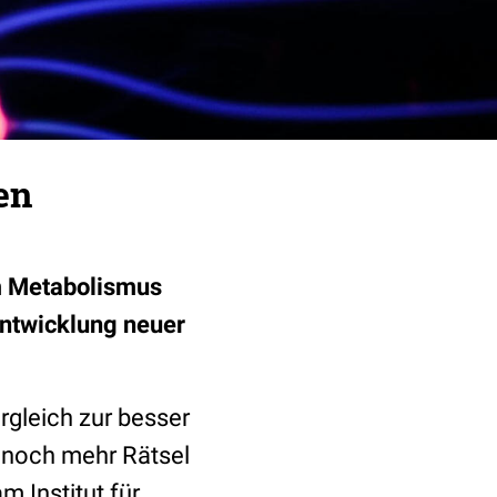
en
m Metabolismus
Entwicklung neuer
gleich zur besser
t noch mehr Rätsel
 Institut für