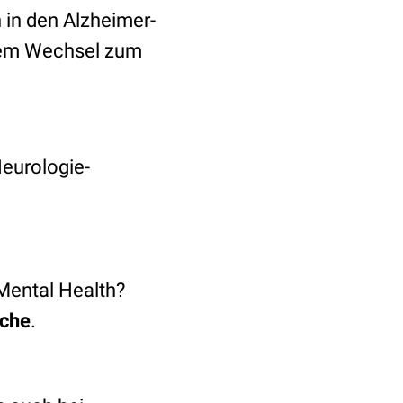
h in den Alzheimer-
 dem Wechsel zum
Neurologie-
Mental Health?
che
.