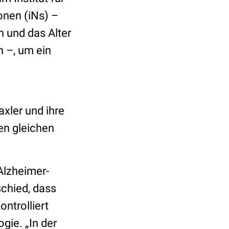
onen (iNs) –
n und das Alter
n –, um ein
xler und ihre
en gleichen
Alzheimer-
chied, dass
ntrolliert
ogie. „In der