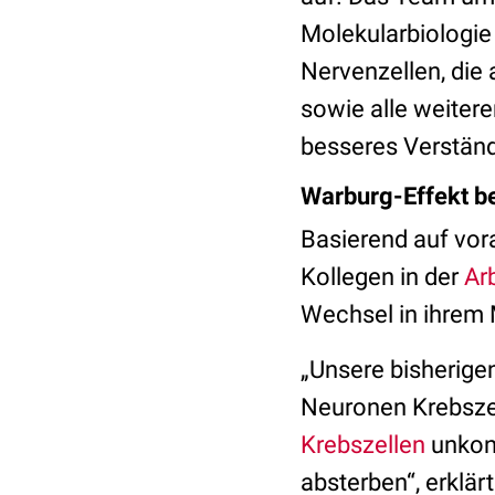
Molekularbiologie
Nervenzellen, die
sowie alle weiter
besseres Verständn
Warburg-Effekt b
Basierend auf vor
Kollegen in der
Ar
Wechsel in ihrem
„Unsere bisherige
Neuronen Krebszel
Krebszellen
unkont
absterben“, erklärt