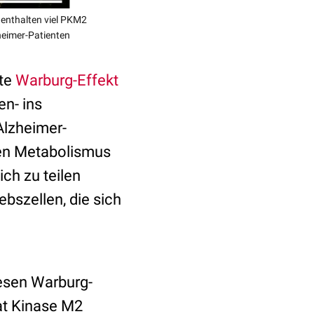
n enthalten viel PKM2
heimer-Patienten
nte
Warburg-Effekt
n- ins
Alzheimer-
en Metabolismus
ich zu teilen
ebszellen, die sich
diesen Warburg-
vat Kinase M2