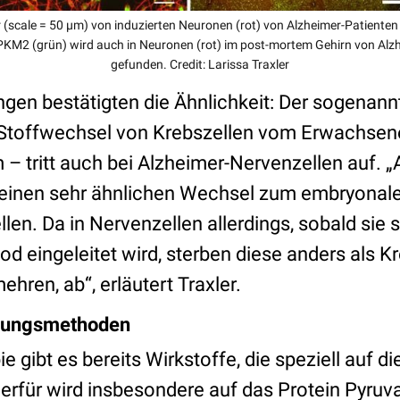
ur (scale = 50 µm) von induzierten Neuronen (rot) von Alzheimer-Patiente
 PKM2 (grün) wird auch in Neuronen (rot) im post-mortem Gehirn von Alz
gefunden. Credit: Larissa Traxler
gen bestätigten die Ähnlichkeit: Der sogenan
 Stoffwechsel von Krebszellen vom Erwachsene
– tritt auch bei Alzheimer-Nervenzellen auf. „
inen sehr ähnlichen Wechsel zum embryonal
len. Da in Nervenzellen allerdings, sobald sie s
tod eingeleitet wird, sterben diese anders als Kr
ehren, ab“, erläutert Traxler.
lungsmethoden
ie gibt es bereits Wirkstoffe, die speziell auf 
ierfür wird insbesondere auf das Protein Pyru