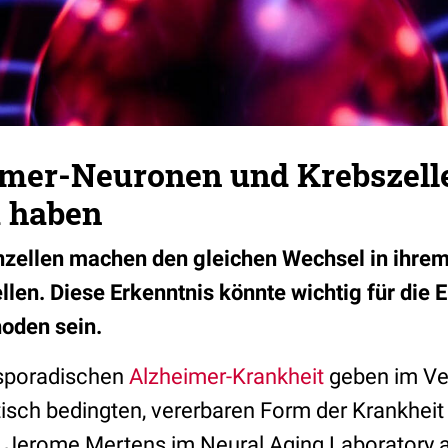
mer-Neuronen und Krebszell
 haben
zellen machen den gleichen Wechsel in ihre
llen. Diese Erkenntnis könnte wichtig für die 
hoden sein.
 sporadischen
Alzheimer-Krankheit
geben im Ver
tisch bedingten, vererbaren Form der Krankhei
Jerome Mertens im Neural Aging Laboratory am