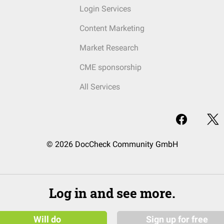
Login Services
Content Marketing
Market Research
CME sponsorship
All Services
© 2026 DocCheck Community GmbH
Log in and see more.
Will do
Sign up for free