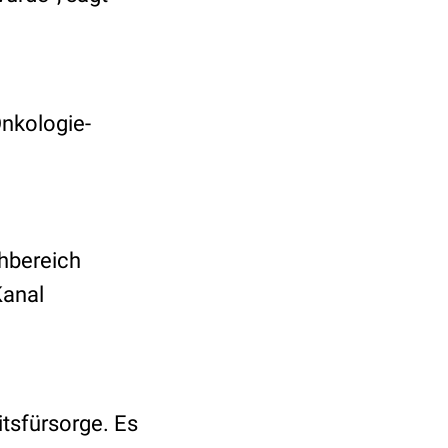
Onkologie-
hbereich
anal
itsfürsorge. Es