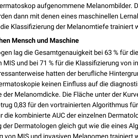
Dermatoskop aufgenommene Melanombilder. Di
den dann mit denen eines maschinellen Lerna
r die Klassifizierung der Melanomtiefe trainiert
chen Mensch und Maschine
gen lag die Gesamtgenauigkeit bei 63 % für die
n MIS und bei 71 % für die Klassifizierung von i
essanterweise hatten der berufliche Hintergru
Dermatoskopie keinen Einfluss auf die diagnost
e der Melanomdicke. Die Fläche unter der Kurv
etrug 0,83 für den vortrainierten Algorithmus f
ür die kombinierte AUC der einzelnen Dermato
 der Dermatologen gleich gut wie die eines Alg
g von MIS und invasiven Melanomen trainiert w