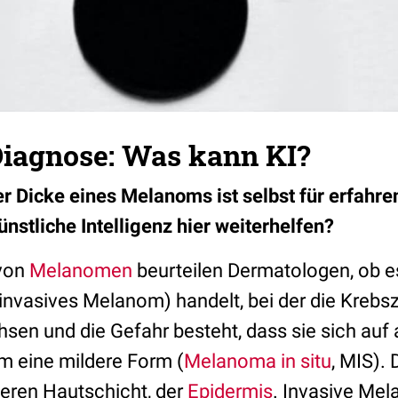
agnose: Was kann KI?
er Dicke eines Melanoms ist selbst für erfah
nstliche Intelligenz hier weiterhelfen?
 von
Melanomen
beurteilen Dermatologen, ob e
nvasives Melanom) handelt, bei der die Krebsze
sen und die Gefahr besteht, dass sie sich auf 
um eine mildere Form (
Melanoma in situ
, MIS). 
ßeren Hautschicht, der
Epidermis
. Invasive Mel