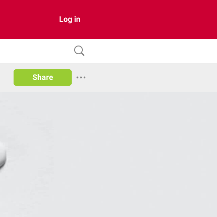
Log in
Share