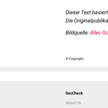
Dieser Text basier
Die Originalpublik
Bildquelle:
Allec G
© Copyright
DocCheck
About Us