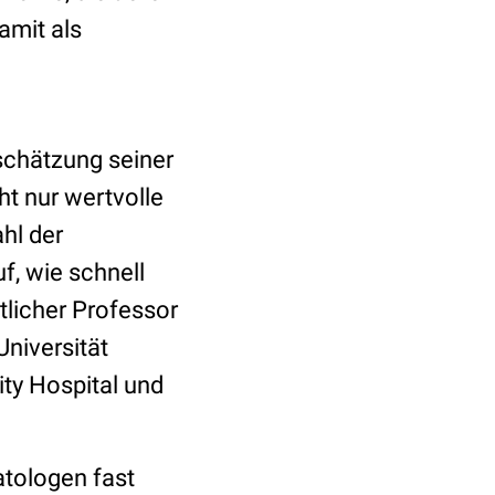
amit als
nschätzung seiner
ht nur wertvolle
hl der
f, wie schnell
licher Professor
niversität
ty Hospital und
atologen fast