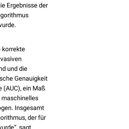
e Ergebnisse der
lgorithmus
 wurde.
 korrekte
nvasiven
nd und die
ische Genauigkeit
e (AUC), ein Maß
ür maschinelles
logen. Insgesamt
orithmus, der für
urde“, sagt