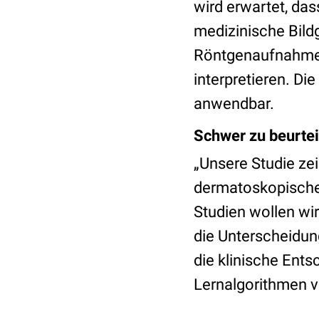
wird erwartet, das
medizinische Bildg
Röntgenaufnahmen
interpretieren. Di
anwendbar.
Schwer zu beurtei
„Unsere Studie ze
dermatoskopischen 
Studien wollen wir
die Unterscheidu
die klinische Ents
Lernalgorithmen v