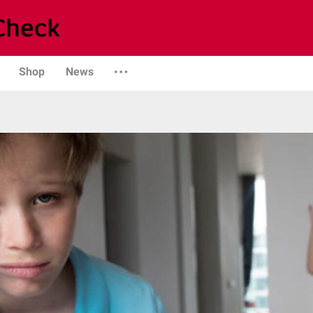
Shop
News