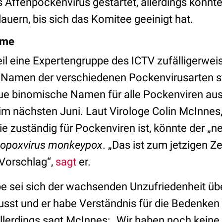
ffenpockenvirus gestartet, allerdings könnte
uern, bis sich das Komitee geeinigt hat.
ame
eil eine Expertengruppe des ICTV zufälligerweis
 Namen der verschiedenen Pockenvirusarten st
ue binomische Namen für alle Pockenviren aus
 im nächsten Juni. Laut Virologe Colin McInnes,
e zuständig für Pockenviren ist, könnte der „n
hopoxvirus monkeypox
. „Das ist zum jetzigen Ze
 Vorschlag“,
sagt
er.
pe sei sich der wachsenden Unzufriedenheit ü
sst und er habe Verständnis für die Bedenken
Allerdings sagt McInnes: „Wir haben noch keine