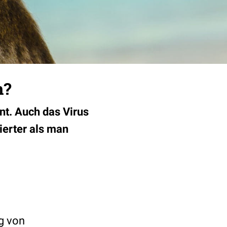
n?
t. Auch das Virus
ierter als man
g von