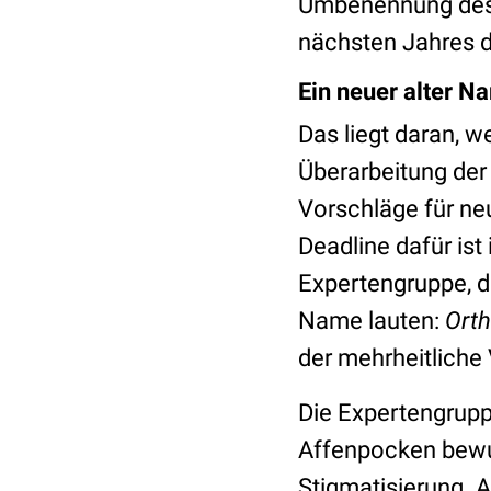
Umbenennung des A
nächsten Jahres da
Ein neuer alter N
Das liegt daran, w
Überarbeitung der
Vorschläge für ne
Deadline dafür ist
Expertengruppe, di
Name lauten:
Ort
der mehrheitliche
Die Expertengrup
Affenpocken bewu
Stigmatisierung. 