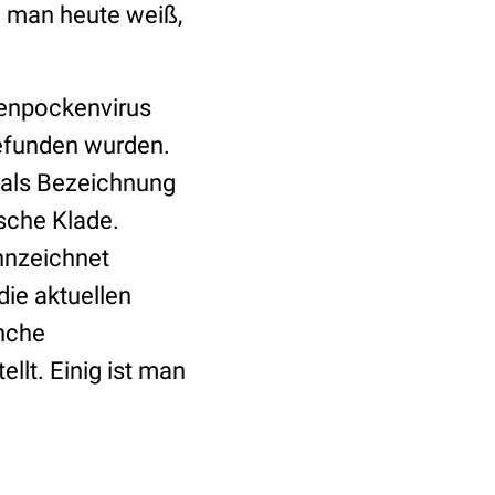
n man heute weiß,
fenpockenvirus
gefunden wurden.
 als Bezeichnung
ische Klade.
nnzeichnet
die aktuellen
anche
ellt. Einig ist man