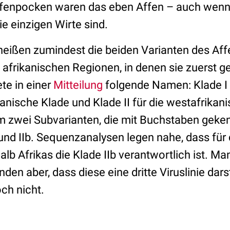
Affenpocken waren das eben Affen – auch wen
ie einzigen Wirte sind.
 heißen zumindest die beiden Varianten des Af
e afrikanischen Regionen, in denen sie zuerst 
te in einer
Mitteilung
folgende Namen: Klade I
ikanische Klade und Klade II für die westafrikan
m zwei Subvarianten, die mit Buchstaben geke
und IIb. Sequenzanalysen legen nahe, dass für 
lb Afrikas die Klade IIb verantwortlich ist. M
den aber, dass diese eine dritte Viruslinie darst
och nicht.