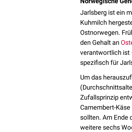
Norwegische Geh
Jarlsberg ist ein
Kuhmilch hergeste
Ostnorwegen. Frü
den Gehalt an
Ost
verantwortlich ist
spezifisch für Jar
Um das herauszufi
(Durchschnittsalte
Zufallsprinzip ent
Camembert-Käse (
sollten. Am Ende 
weitere sechs Woc