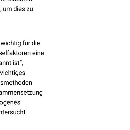
, um dies zu
wichtig für die
elfaktoren eine
nnt ist“,
wichtiges
ngsmethoden
zusammensetzung
omogenes
ntersucht