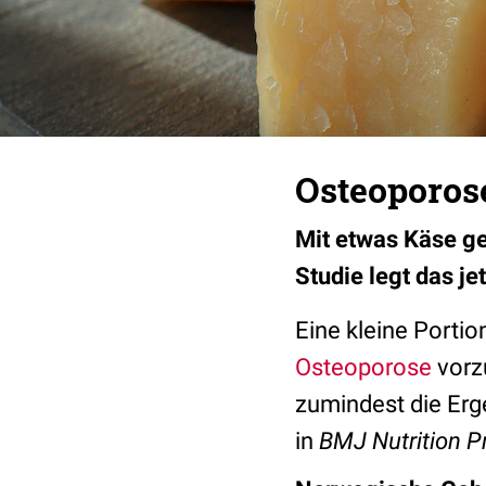
Osteoporos
Mit etwas Käse ge
Studie legt das je
Eine kleine Portio
Osteoporose
vorz
zumindest die Erg
in
BMJ Nutrition P