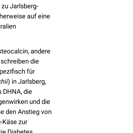
zu Jarlsberg-
herweise auf eine
ralien
steocalcin, andere
 schreiben die
ezifisch für
hii
) in Jarlsberg,
s DHNA, die
genwirken und die
e den Anstieg von
g-Käse zur
ie Diabetes