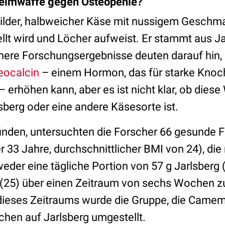
eimwaffe gegen Osteopenie?
 milder, halbweicher Käse mit nussigem Geschm
llt wird und Löcher aufweist. Er stammt aus Ja
here Forschungsergebnisse deuten darauf hin
eocalcin
– einem Hormon, das für starke Kno
 – erhöhen kann, aber es ist nicht klar, ob dies
lsberg oder eine andere Käsesorte ist.
nden, untersuchten die Forscher 66 gesunde 
r 33 Jahre, durchschnittlicher BMI von 24), di
weder eine tägliche Portion von 57 g Jarlsberg 
25) über einen Zeitraum von sechs Wochen z
dieses Zeitraums wurde die Gruppe, die Camemb
hen auf Jarlsberg umgestellt.