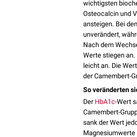
wichtigsten bioch
Osteocalcin und V
ansteigen. Bei de
unverändert, währ
Nach dem Wechsel 
Werte stiegen an.
leicht an. Die We
der Camembert-Gr
So veränderten si
Der
HbA1c
-Wert s
Camembert-Gruppe 
sank der Wert jedo
Magnesiumwerte gi