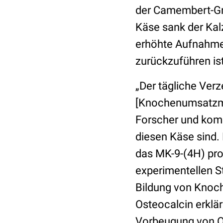
der Camembert-Gr
Käse sank der Kal
erhöhte Aufnahme 
zurückzuführen ist
„Der tägliche Verz
[Knochenumsatzmar
Forscher und komm
diesen Käse sind.
das MK-9-(4H) pro
experimentellen 
Bildung von Knoc
Osteocalcin erklär
Vorbeugung von O