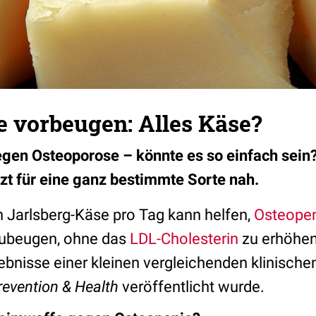
e vorbeugen: Alles Käse?
gen Osteoporose – könnte es so einfach sein?
tzt für eine ganz bestimmte Sorte nah.
n Jarlsberg-Käse pro Tag kann helfen,
Osteope
ubeugen, ohne das
LDL-Cholesterin
zu erhöhen
ebnisse einer kleinen vergleichenden klinisch
revention & Health
veröffentlicht wurde.