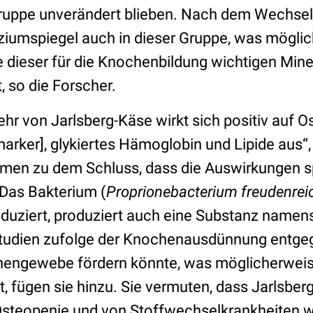
uppe unverändert blieben. Nach dem Wechsel 
ziumspiegel auch in dieser Gruppe, was möglic
dieser für die Knochenbildung wichtigen Mine
, so die Forscher.
ehr von Jarlsberg-Käse wirkt sich positiv auf O
ker], glykiertes Hämoglobin und Lipide aus“,
en zu dem Schluss, dass die Auswirkungen sp
 Das Bakterium (
Proprionebacterium freudenreic
duziert, produziert auch eine Substanz namen
Studien zufolge der Knochenausdünnung entge
hengewebe fördern könnte, was möglicherweis
t, fügen sie hinzu. Sie vermuten, dass Jarlsber
steopenie und von Stoffwechselkrankheiten w