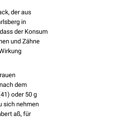
ack, der aus
rlsberg in
, dass der Konsum
chen und Zähne
e Wirkung
Frauen
e nach dem
(41) oder 50 g
u sich nehmen
ert aß, für