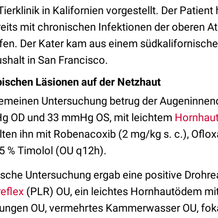
Tierklinik in Kalifornien vorgestellt. Der Patient 
eits mit chronischen Infektionen der oberen
fen. Der Kater kam aus einem südkalifornisch
shalt in San Francisco.
pischen Läsionen auf der Netzhaut
lgemeinen Untersuchung betrug der Augeninnen
g OD und 33 mmHg OS, mit leichtem
Hornhau
lten ihn mit Robenacoxib (2 mg/kg s. c.), Oflo
5 % Timolol (OU q12h).
sche Untersuchung ergab eine positive Drohre
reflex
(PLR) OU, ein leichtes Hornhautödem mit
lungen OU, vermehrtes Kammerwasser OU, foka