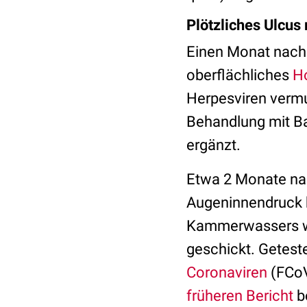
Plötzliches Ulcus 
Einen Monat nach 
oberflächliches
H
Herpesviren vermu
Behandlung mit B
ergänzt.
Etwa 2 Monate nac
Augeninnendruck 
Kammerwassers wu
geschickt. Getest
Coronaviren
(FCoV
früheren Bericht
be