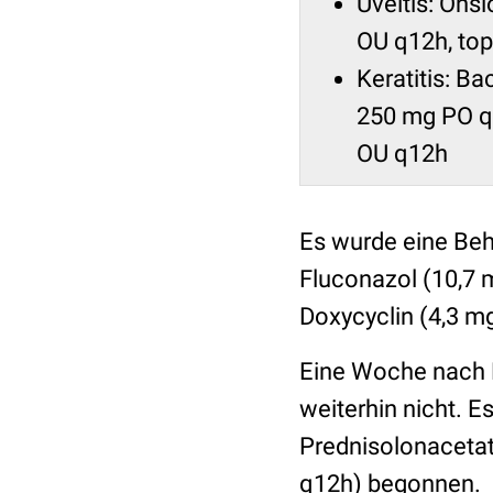
Uveitis: Ons
OU q12h, to
Keratitis: B
250 mg PO q6
OU q12h
Es wurde eine Beh
Fluconazol (10,7 
Doxycyclin (4,3 m
Eine Woche nach E
weiterhin nicht. E
Prednisolonacetat
q12h) begonnen.