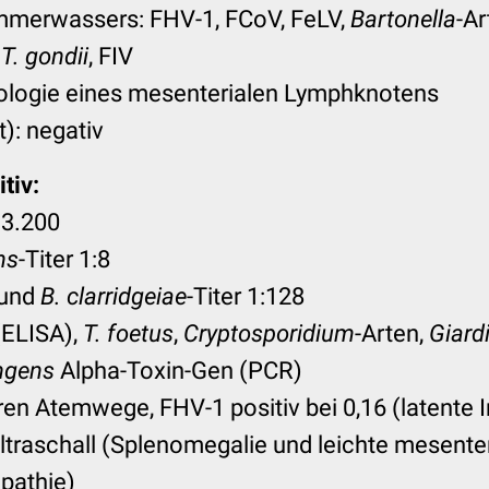
merwassers: FHV-1, FCoV, FeLV,
Bartonella
-Ar
,
T. gondii
, FIV
ologie eines mesenterialen Lymphknotens
): negativ
tiv:
:3.200
ns
-Titer 1:8
und
B. clarridgeiae
-Titer 1:128
ELISA),
T. foetus
,
Cryptosporidium
-Arten,
Giard
ingens
Alpha-Toxin-Gen (PCR)
en Atemwege, FHV-1 positiv bei 0,16 (latente I
traschall (Splenomegalie und leichte mesenter
pathie)