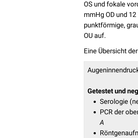
OS und fokale vor
mmHg OD und 12 m
punktförmige, grau
OU auf.
Eine Übersicht de
Augeninnendruc
Getestet und neg
Serologie (n
PCR der ob
A
Röntgenaufn