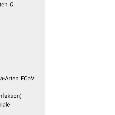
ten,
C.
ia
-Arten, FCoV
nfektion)
iale