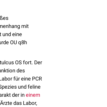
oßes
mmenhang mit
 und eine
urde OU q8h
ulcus OS fort. Der
nktion des
abor für eine PCR
Spezies und feline
arakt der in
einem
Ärzte das Labor,