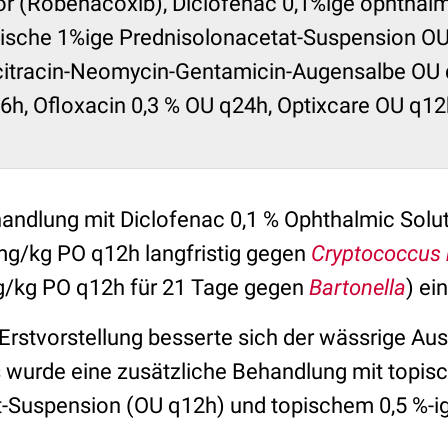
ior (Robenacoxib), Diclofenac 0,1%ige ophtha
pische 1%ige Prednisolonacetat-Suspension O
acitracin-Neomycin-Gentamicin-Augensalbe OU 
h, Ofloxacin 0,3 % OU q24h, Optixcare OU q12h
andlung mit Diclofenac 0,1 % Ophthalmic Solu
mg/kg PO q12h langfristig gegen
Cryptococcus
g/kg PO q12h für 21 Tage gegen
Bartonella
) ei
rstvorstellung besserte sich der wässrige Aus
s wurde eine zusätzliche Behandlung mit topisc
-Suspension (OU q12h) und topischem 0,5 %-i