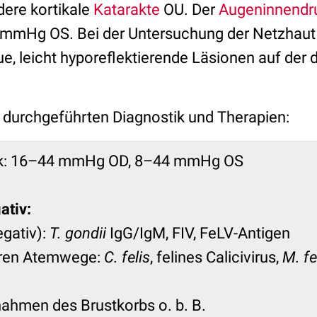
dere kortikale
Katarakte
OU. Der
Augeninnendr
mHg OS. Bei der Untersuchung der Netzhaut fi
e, leicht hyporeflektierende Läsionen auf der
r durchgeführten Diagnostik und Therapien:
k: 16–44 mmHg OD, 8–44 mmHg OS
ativ:
egativ):
T. gondii
IgG/IgM, FIV, FeLV-Antigen
eren Atemwege:
C. felis
, felines Calicivirus,
M. fe
ahmen des Brustkorbs o. b. B.