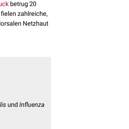
uck
betrug 20
elen zahlreiche,
 dorsalen Netzhaut
lis
und
Influenza