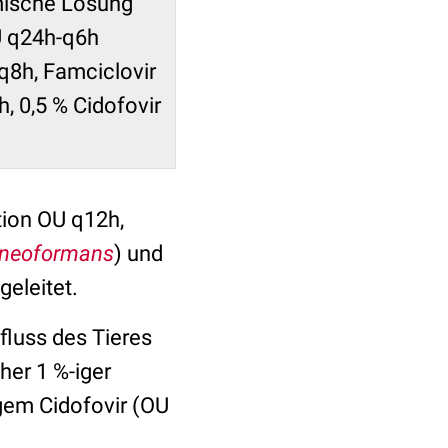
lmische Lösung
U q24h-q6h
q8h, Famciclovir
, 0,5 % Cidofovir
tion OU q12h,
 neoformans
) und
ngeleitet.
fluss des Tieres
her 1 %-iger
gem Cidofovir (OU