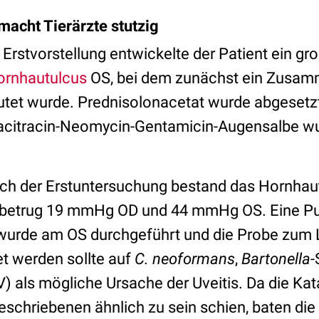
macht Tierärzte stutzig
Erstvorstellung entwickelte der Patient ein gr
ornhautulcus
OS, bei dem zunächst ein Zusa
tet wurde. Prednisolonacetat wurde abgesetzt
acitracin-Neomycin-Gentamicin-Augensalbe w
h der Erstuntersuchung bestand das Hornhaut
betrug 19 mmHg OD und 44 mmHg OS. Eine Pu
rde am OS durchgeführt und die Probe zum L
et werden sollte auf
C. neoformans
,
Bartonella
-
) als mögliche Ursache der Uveitis. Da die Kat
schriebenen ähnlich zu sein schien, baten die 