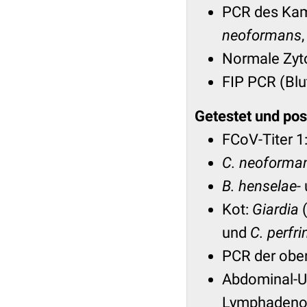
PCR des Kam
neoformans
Normale Zyt
FIP PCR (Blut
Getestet und posi
FCoV-Titer 1
C. neoforma
B. henselae-
Kot:
Giardia
(
und
C. perfr
PCR der ober
Abdominal-Ul
Lymphadeno