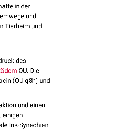
hatte in der
 Atemwege und
en Tierheim und
druck des
tödem
OU. Die
xacin (OU q8h) und
aktion und einen
 einigen
le Iris-Synechien