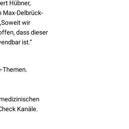
ert Hübner,
m Max-Delbrück-
„Soweit wir
offen, dass dieser
endbar ist.“
ie-Themen.
 medizinischen
Check Kanäle.