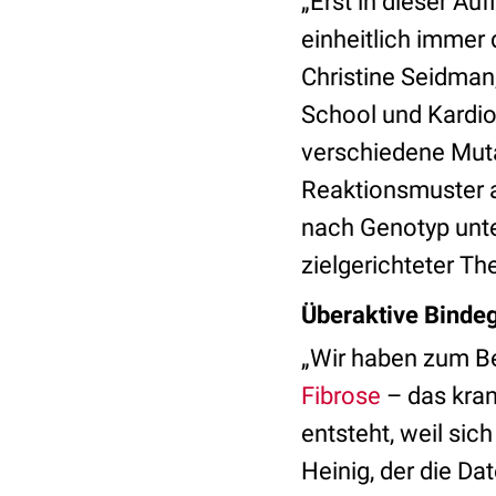
„Erst in dieser A
einheitlich immer
Christine Seidman
School und Kardio
verschiedene Muta
Reaktionsmuster a
nach Genotyp unte
zielgerichteter Th
Überaktive Binde
„Wir haben zum Be
Fibrose
– das kra
entsteht, weil sic
Heinig, der die Dat