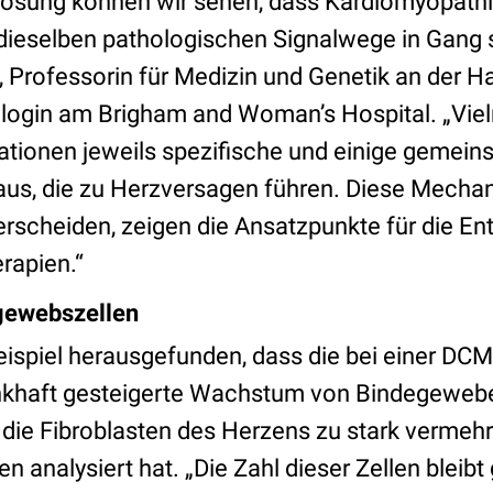
uflösung können wir sehen, dass Kardiomyopathi
 dieselben pathologischen Signalwege in Gang s
, Professorin für Medizin und Genetik an der H
login am Brigham and Woman’s Hospital. „Vie
tionen jeweils spezifische und einige gemei
us, die zu Herzversagen führen. Diese Mechani
rscheiden, zeigen die Ansatzpunkte für die En
erapien.“
gewebszellen
ispiel herausgefunden, dass die bei einer DCM
nkhaft gesteigerte Wachstum von Bindegewebe
h die Fibroblasten des Herzens zu stark vermehr
en analysiert hat. „Die Zahl dieser Zellen bleibt 