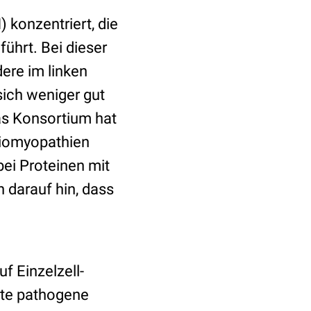
 konzentriert, die
ührt. Bei dieser
ere im linken
sich weniger gut
as Konsortium hat
diomyopathien
ei Proteinen mit
 darauf hin, dass
f Einzelzell-
mte pathogene