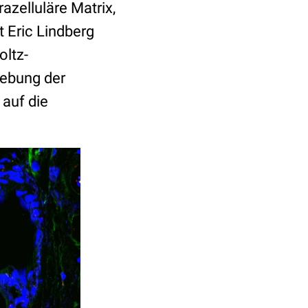
azelluläre Matrix,
 Eric Lindberg
oltz-
iebung der
 auf die