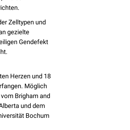
ichten.
er Zelltypen und
an gezielte
eiligen Gendefekt
ht.
kten Herzen und 18
rfangen. Möglich
en vom Brigham and
 Alberta und dem
niversität Bochum