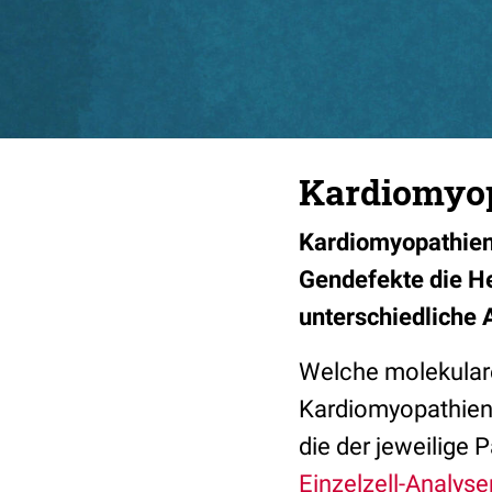
Kardiomyop
Kardiomyopathien 
Gendefekte die He
unterschiedliche 
Welche molekular
Kardiomyopathien 
die der jeweilige 
Einzelzell-Analyse