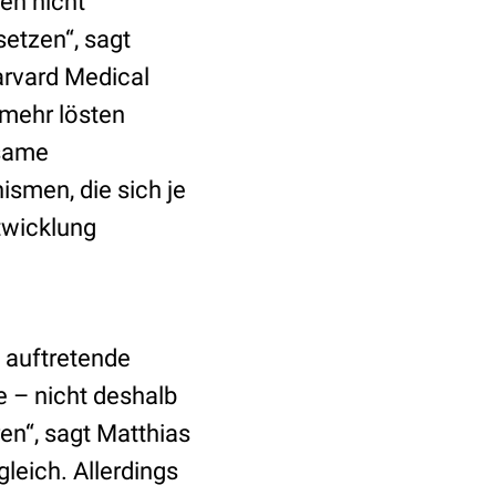
en nicht
etzen“, sagt
arvard Medical
lmehr lösten
nsame
smen, die sich je
twicklung
 auftretende
 – nicht deshalb
en“, sagt Matthias
gleich. Allerdings