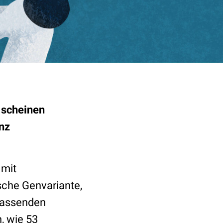
 scheinen
nz
 mit
sche Genvariante,
mfassenden
, wie 53