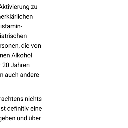
Aktivierung zu
erklärlichen
istamin-
atrischen
sonen, die von
inen Alkohol
r 20 Jahren
nen auch andere
.
rachtens nichts
t definitiv eine
 geben und über