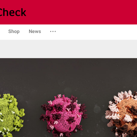
Shop
News