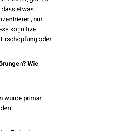
, dass etwas
nzentrieren, nur
ese kognitive
e Erschöpfung oder
törungen? Wie
d
n würde primär
iden