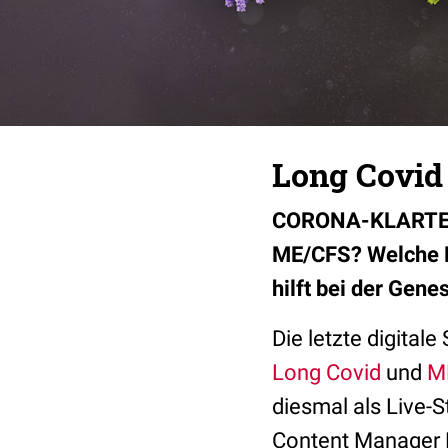
Long Covid
CORONA-KLARTEXT 
ME/CFS? Welche E
hilft bei der Gene
Die letzte digital
Long Covid
und
M
diesmal als Live-
Content Manager Ma