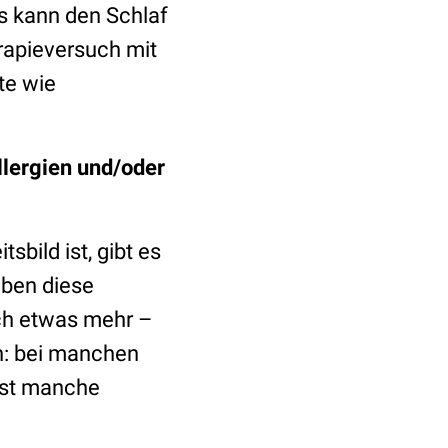
s kann den Schlaf
rapieversuch mit
te wie
lergien und/oder
bild ist, gibt es
ben diese
ich etwas mehr –
en: bei manchen
est manche