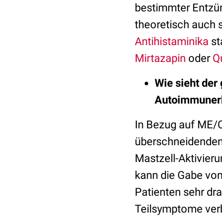
bestimmter Entzü
theoretisch auch 
Antihistaminika
st
Mirtazapin
oder
Q
Wie sieht der
Autoimmuner
In Bezug auf ME/CF
überschneidenden
Mastzell-Aktivier
kann die Gabe von
Patienten sehr dr
Teilsymptome ver