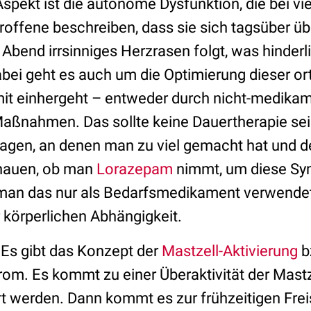
Aspekt ist die autonome Dysfunktion, die bei vi
troffene beschreiben, dass sie sich tagsüber ü
Abend irrsinniges Herzrasen folgt, was hinderl
Dabei geht es auch um die Optimierung dieser o
amit einhergeht – entweder durch nicht-medika
ßnahmen. Das sollte keine Dauertherapie sei
Tagen, an denen man zu viel gemacht hat und d
schauen, ob man
Lorazepam
nimmt, um diese Sy
man das nur als Bedarfsmedikament verwendet
r körperlichen Abhängigkeit.
 Es gibt das Konzept der
Mastzell-Aktivierung
b
om. Es kommt zu einer Überaktivität der Mastz
ert werden. Dann kommt es zur frühzeitigen Fre