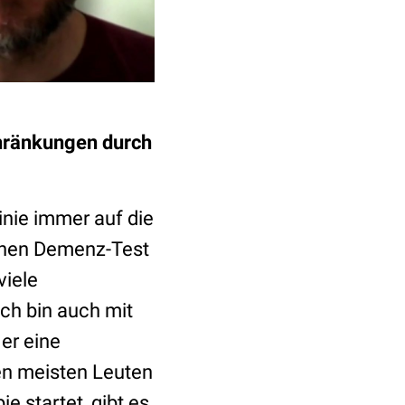
chränkungen durch
nie immer auf die
inen Demenz-Test
viele
Ich bin auch mit
er eine
den meisten Leuten
e startet, gibt es