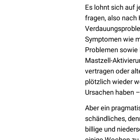
Es lohnt sich auf
fragen, also nach
Verdauungsproblem
Symptomen wie mi
Problemen sowie 
Mastzell-Aktivieru
vertragen oder al
plötzlich wieder w
Ursachen haben –
Aber ein pragmati
schändliches, denn
billige und niede
einige Wochen zu 