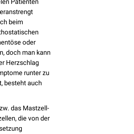
elen Patienten
beranstrengt
ich beim
rthostatischen
mentöse oder
n, doch man kann
er Herzschlag
mptome runter zu
, besteht auch
zw. das Mastzell-
ellen, die von der
isetzung