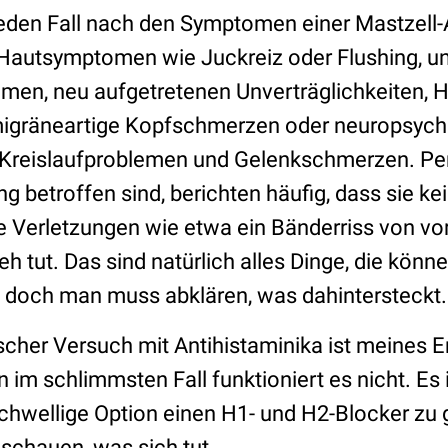
 jeden Fall nach den Symptomen einer Mastzell-
 Hautsymptomen wie Juckreiz oder Flushing, un
en, neu aufgetretenen Unverträglichkeiten, H
gräneartige Kopfschmerzen oder neuropsychi
Kreislaufproblemen und Gelenkschmerzen. Per
ng betroffen sind, berichten häufig, dass sie ke
te Verletzungen wie etwa ein Bänderriss von vo
eh tut. Das sind natürlich alles Dinge, die kön
 doch man muss abklären, was dahintersteckt
scher Versuch mit Antihistaminika ist meines E
 im schlimmsten Fall funktioniert es nicht. Es is
rschwellige Option einen H1- und H2-Blocker zu
schauen, was sich tut.