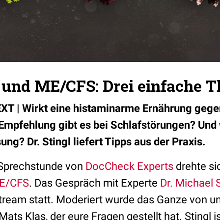
 und ME/CFS: Drei einfache T
| Wirkt eine histaminarme Ernährung gege
mpfehlung gibt es bei Schlafstörungen? Und 
sung? Dr. Stingl liefert Tipps aus der Praxis.
e Sprechstunde von
DocCheck Experts
drehte s
E/CFS
. Das Gespräch mit Experte
Dr. Michael S
Stream statt. Moderiert wurde das Ganze von 
ts Klas, der eure Fragen gestellt hat. Stingl i