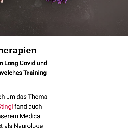
herapien
n Long Covid und
welches Training
ich um das Thema
tingl
fand auch
unserem Medical
st als Neurologe