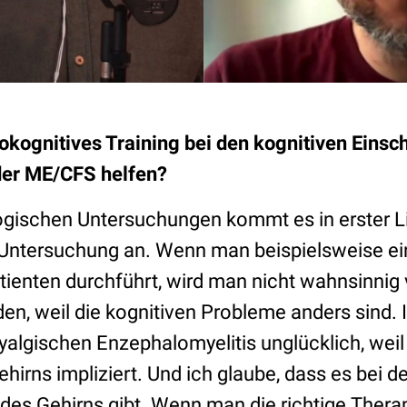
okognitives Training bei den kognitiven Eins
der ME/CFS helfen?
gischen Untersuchungen kommt es in erster Li
r Untersuchung an. Wenn man beispielsweise e
tienten durchführt, wird man nicht wahnsinnig 
nden, weil die kognitiven Probleme anders sind. 
algischen Enzephalomyelitis unglücklich, weil 
hirns impliziert. Und ich glaube, dass es bei 
es Gehirns gibt. Wenn man die richtige Therapi