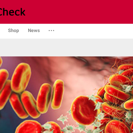
Shop
News