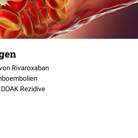
gen
t von Rivaroxaban
omboembolien
s DOAK Rezidive