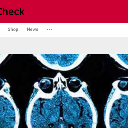
Shop
News