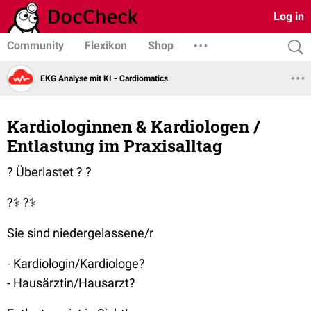
Log in
Community
Flexikon
Shop
EKG Analyse mit KI - Cardiomatics
Kardiologinnen & Kardiologen /
Entlastung im Praxisalltag
? Überlastet ? ?
?⚕️ ?⚕️
Sie sind niedergelassene/r
- Kardiologin/Kardiologe?
- Hausärztin/Hausarzt?