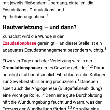
mit jeweils fließendem Übergang, einteilen: die
Exsudations-, Granulations- und
1
Epithelisierungsphase.
Hautverletzung – und dann?
Zunächst wird die Wunde in der
Exsudationphase
gereinigt – an dieser Stelle ist ein
1
adäquates Exsudatmanagement besonders wichtig.
Etwa vier Tage nach der Verletzung wird in der
1,2
Granulationsphase
neues Gewebe gebildet.
Daran
beteiligt sind hauptsächlich Fibroblasten, die Kollagen
1
zur Gewebestabilisierung produzieren.
Daneben
spielt auch die Angiogenese (Blutgefäßneubildung)
1,2
eine wichtige Rolle.
Denn eine gute Durchblutung
hält die Wundumgebung feucht und warm, was den
1,2
Prozess der Wundheilung fördert.
So sollte eine