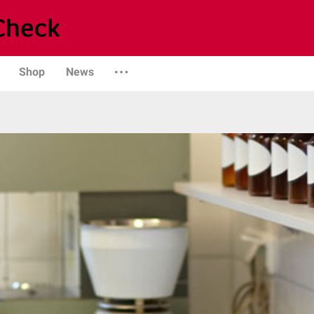
Shop
News