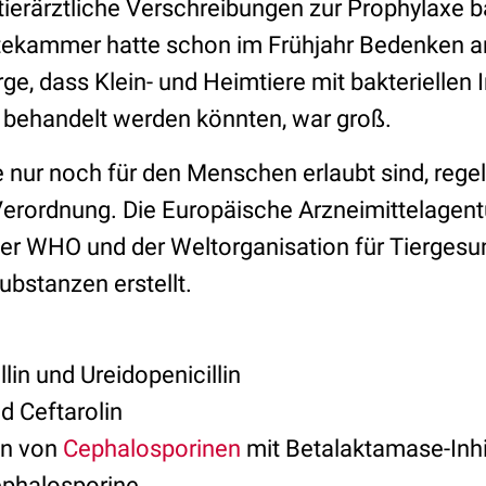
tierärztliche Verschreibungen zur Prophylaxe ba
ztekammer hatte schon im Frühjahr Bedenken a
ge, dass Klein- und Heimtiere mit bakteriellen 
behandelt werden könnten, war groß.
 nur noch für den Menschen erlaubt sind, rege
Verordnung. Die Europäische Arzneimittelagent
er WHO und der Weltorganisation für Tierges
Substanzen erstellt.
lin und Ureidopenicillin
d Ceftarolin
en von
Cephalosporinen
mit Betalaktamase-Inhi
ephalosporine