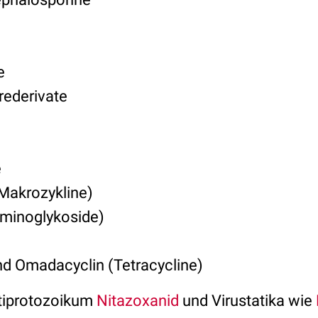
e
ederivate
e
Makrozykline)
Aminoglykoside)
und Omadacyclin (Tetracycline)
tiprotozoikum
Nitazoxanid
und Virustatika wie