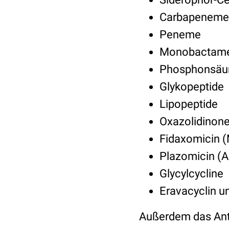
Carbapeneme
Peneme
Monobactam
Phosphonsäur
Glykopeptide
Lipopeptide
Oxazolidinon
Fidaxomicin (
Plazomicin (
Glycylcycline
Eravacyclin 
Außerdem das An