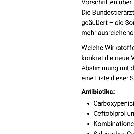
Vorschriften über 
Die Bundestierär
geäußert – die Sor
mehr ausreichend 
Welche Wirkstoffe
konkret die neue 
Abstimmung mit d
eine Liste dieser 
Antibiotika:
Carboxypenicil
Ceftobiprol un
Kombination
Siderophor-C