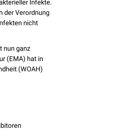
kterieller Infekte.
n der Verordnung
Infekten nicht
lt nun ganz
ur (EMA) hat in
undheit (WOAH)
bitoren