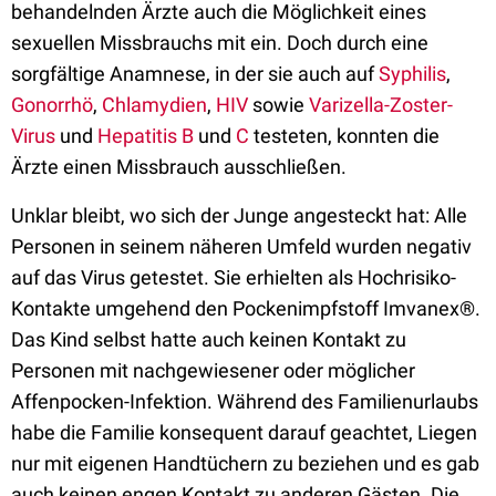
behandelnden Ärzte auch die Möglichkeit eines
sexuellen Missbrauchs mit ein. Doch durch eine
sorgfältige Anamnese, in der sie auch auf
Syphilis
,
Gonorrhö
,
Chlamydien
,
HIV
sowie
Varizella-Zoster-
Virus
und
Hepatitis B
und
C
testeten, konnten die
Ärzte einen Missbrauch ausschließen.
Unklar bleibt, wo sich der Junge angesteckt hat: Alle
Personen in seinem näheren Umfeld wurden negativ
auf das Virus getestet. Sie erhielten als Hochrisiko-
Kontakte umgehend den Pockenimpfstoff Imvanex®.
Das Kind selbst hatte auch keinen Kontakt zu
Personen mit nachgewiesener oder möglicher
Affenpocken-Infektion. Während des Familienurlaubs
habe die Familie konsequent darauf geachtet, Liegen
nur mit eigenen Handtüchern zu beziehen und es gab
auch keinen engen Kontakt zu anderen Gästen. Die