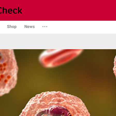
Shop
News