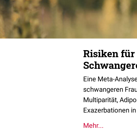
Risiken fü
Schwanger
Eine Meta-Analys
schwangeren Fraue
Multiparität, Adip
Exazerbationen in
Mehr...