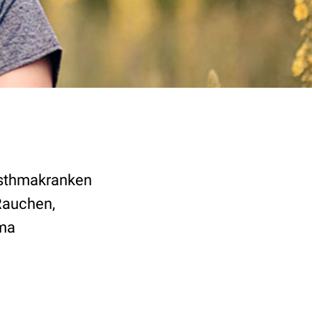
asthmakranken
Rauchen,
hma