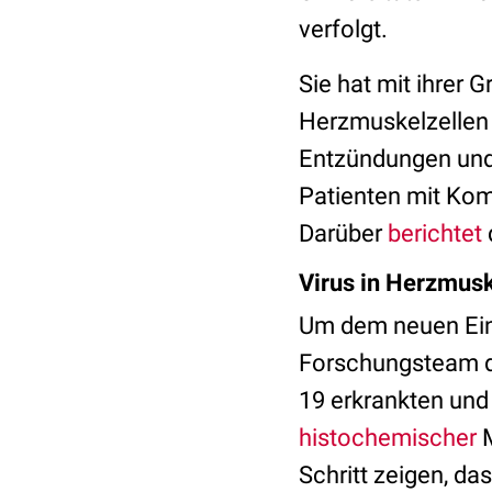
verfolgt.
Sie hat mit ihrer
Herzmuskelzellen i
Entzündungen und 
Patienten mit Komo
Darüber
berichtet
Virus in Herzmus
Um dem neuen Ein
Forschungsteam d
19 erkrankten und
histochemischer
M
Schritt zeigen, da