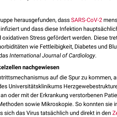
 Gruppe herausgefunden, dass
SARS-CoV-2
mens
nfiziert und dass diese Infektion hauptsächlic
oxidativen Stress gefördert werden. Diese tret
rbiditäten wie Fettleibigkeit, Diabetes und Bl
das
International Journal of Cardiology
.
kelzellen nachgewiesen
trittsmechanismus auf die Spur zu kommen, an
es Universitätsklinikums Herzgewebestruktur
 an oder mit der Erkrankung verstorbenen Patie
ethoden sowie Mikroskopie. So konnten sie i
ss sich das Virus tatsächlich und direkt in den
Z