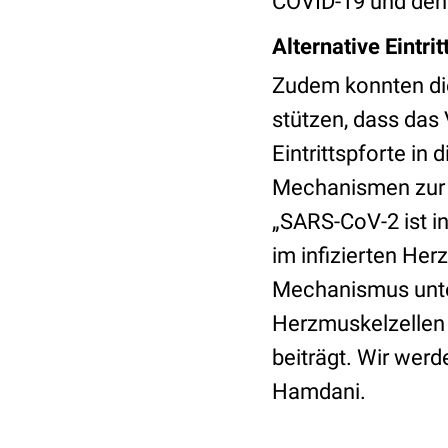
COVID-19 und den
Alternative Eintri
Zudem konnten di
stützen, dass das 
Eintrittspforte in
Mechanismen zur V
„SARS-CoV-2 ist i
im infizierten Her
Mechanismus unter
Herzmuskelzellen 
beiträgt. Wir werd
Hamdani.