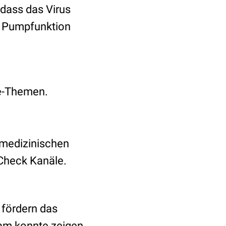
dass das Virus
ie Pumpfunktion
ie-Themen.
 medizinischen
Check Kanäle.
 fördern das
am konnte zeigen,