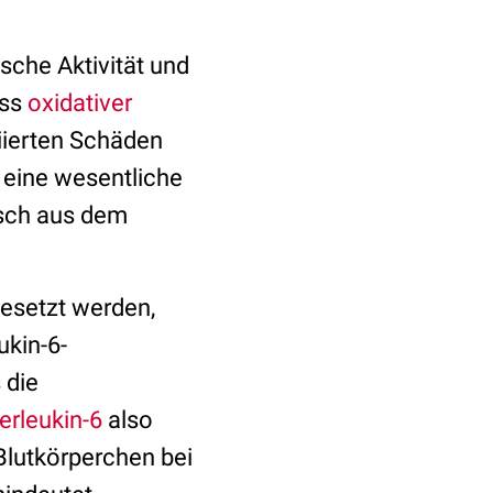
sche Aktivität und
ass
oxidativer
iierten Schäden
e eine wesentliche
asch aus dem
gesetzt werden,
kin-6-
 die
terleukin-6
also
Blutkörperchen bei