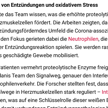
e von Entzündungen und oxidativem Stress
te das Team wissen, was die erhöhte proteolyti
muskelzellen fördert. Die Arbeiten zeigten, d
tzündungsförderndes Umfeld die Corona-assoz
 den Fokus gerieten dabei die
Neutrophilen
, di
er Entzündungsreaktion spielen. Sie werden r
das geschädigte Gewebe mobilisiert.
atienten vermehrt proteolytische Enzyme frei
nis Team den Signalweg, genauer den Interleu
philenverkehr. Die Forscher stellten fest, dass
wege in Herzmuskelzellen stark reguliert –
In
en, was auf eine Schlüsselrolle dieser weißen 