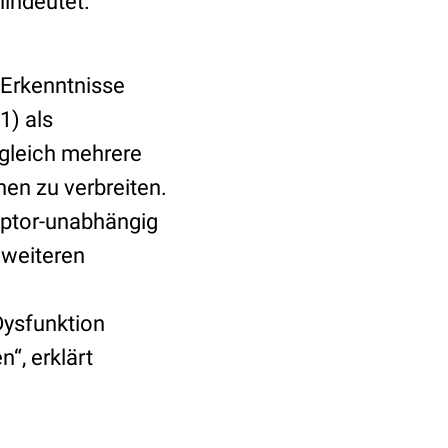
indeutet.
 Erkenntnisse
1) als
 gleich mehrere
en zu verbreiten.
eptor-unabhängig
 weiteren
n
Dysfunktion
“, erklärt