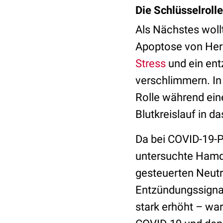
Die Schlüsselroll
Als Nächstes woll
Apoptose von Herz
Stress
und ein en
verschlimmern. In
Rolle während ein
Blutkreislauf in 
Da bei COVID-19-P
untersuchte Hamda
gesteuerten Neutro
Entzündungssignal
stark erhöht – war