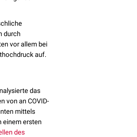
chliche
h durch
en vor allem bei
uthochdruck auf.
alysierte das
en von an COVID-
nten mittels
n einem ersten
ellen des