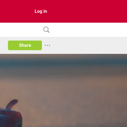
Log in
Share