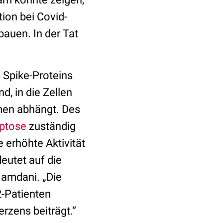
ion bei Covid-
bauen. In der Tat
 Spike-Proteins
d, in die Zellen
ymen abhängt. Des
ptose
zuständig
 erhöhte Aktivität
eutet auf die
Hamdani. „Die
2-Patienten
rzens beiträgt.“