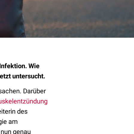
nfektion. Wie
tzt untersucht.
achen. Darüber
skelentzündung
iterin des
gie am
z nun genau