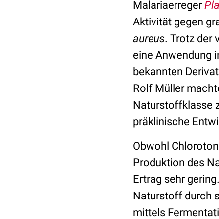
Malariaerreger
Pl
Aktivität gegen g
aureus
. Trotz der
eine Anwendung in 
bekannten Derivat
Rolf Müller machte
Naturstoffklasse z
präklinische Entw
Obwohl Chlorotonil
Produktion des Na
Ertrag sehr gerin
Naturstoff durch 
mittels Fermentati