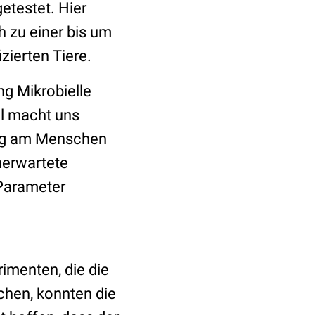
getestet. Hier
h zu einer bis um
zierten Tiere.
ng Mikrobielle
ll macht uns
ung am Menschen
nerwartete
 Parameter
rimenten, die die
chen, konnten die