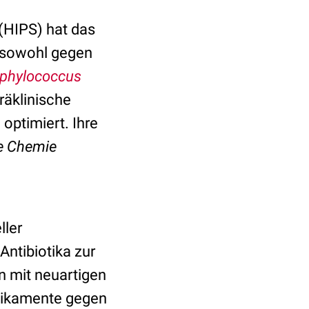
(HIPS) hat das
r sowohl gegen
phylococcus
räklinische
ptimiert. Ihre
e Chemie
ller
ntibiotika zur
n mit neuartigen
dikamente gegen