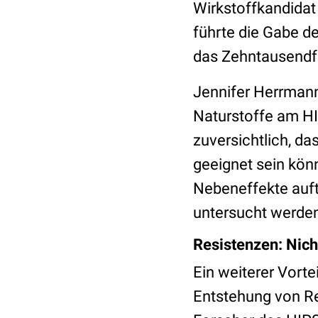
Wirkstoffkandidat
führte die Gabe de
das Zehntausendfac
Jennifer Herrmann,
Naturstoffe am HI
zuversichtlich, d
geeignet sein kön
Nebeneffekte auft
untersucht werden
Resistenzen: Nic
Ein weiterer Vorte
Entstehung von Re