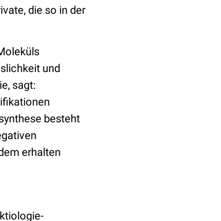
vate, die so in der
Moleküls
slichkeit und
e, sagt:
ifikationen
isynthese besteht
egativen
zdem erhalten
ktiologie-