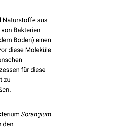
d Naturstoffe aus
 von Bakterien
. dem Boden) einen
vor diese Moleküle
Menschen
zessen für diese
t zu
eßen.
kterium
Sorangium
n den