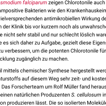
asmodium falciparum
zeigen Chlorotonile auch
rampositive Bakterien wie den Krankenhauske
 vielversprechenden antimikrobiellen Wirkung de
der Klinik bis vor kurzem noch als unwahrsche
e nicht sehr stabil und nur schlecht löslich w
 es sich daher zu Aufgabe, gezielt diese Eige
u verbessern, um die potenten Chlorotonile für
icklung zugänglich zu machen.
 mittels chemischer Synthese hergestellt werd
turstoffs auf diesem Weg sehr zeit- und kosten
g. Das Forscherteam um Rolf Müller fand heraus
seinen natürlichen Produzenten
S. cellulosum
i
on produzieren lässt. Die so isolierten Molekül