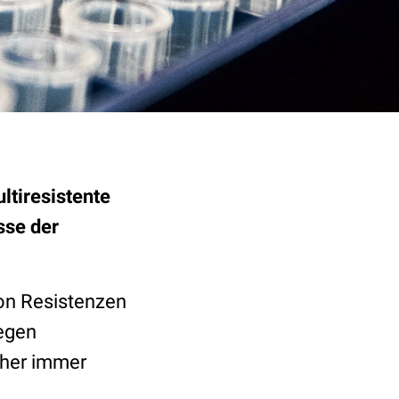
ltiresistente
ss
e der
von Resistenzen
egen
aher immer