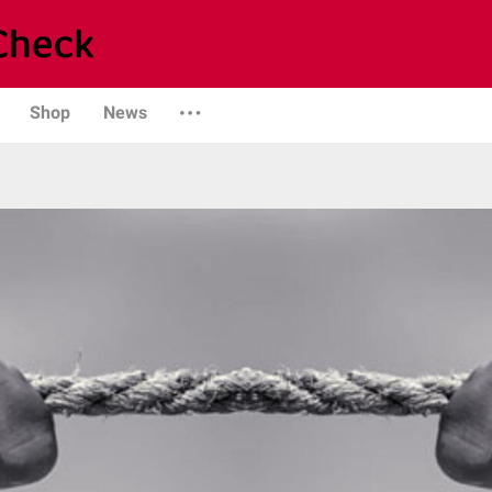
Shop
News