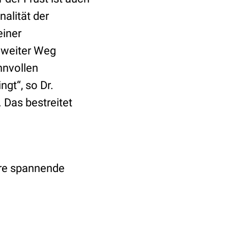
nalität der
einer
 weiter Weg
innvollen
gt“, so Dr.
Das bestreitet
ere spannende