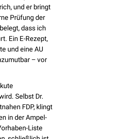
ich, und er bringt
erne Prüfung der
belegt, dass ich
rt. Ein E-Rezept,
te und eine AU
unzumutbar – vor
akute
ird. Selbst Dr.
tnahen FDP, klingt
n in der Ampel-
Vorhaben-Liste
, schließlich ist