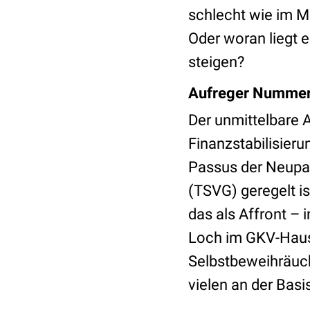
schlecht wie im M
Oder woran liegt e
steigen?
Aufreger Nummer 1
Der unmittelbare A
Finanzstabilisier
Passus der Neupat
(TSVG) geregelt is
das als Affront – 
Loch im GKV-Haus
Selbstbeweihräuch
vielen an der Bas