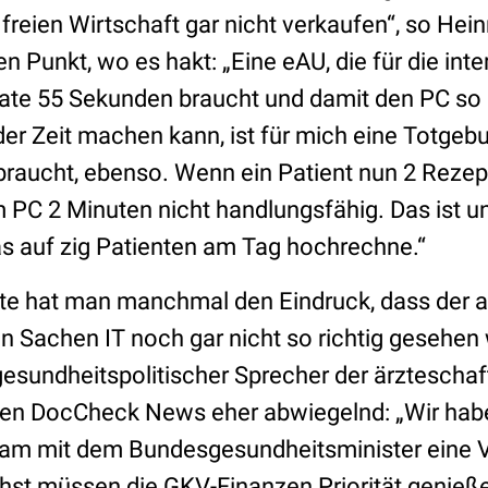
freien Wirtschaft gar nicht verkaufen“, so Heinr
n Punkt, wo es hakt: „Eine eAU, die für die int
kate 55 Sekunden braucht und damit den PC so 
der Zeit machen kann, ist für mich eine Totgebu
raucht, ebenso. Wenn ein Patient nun 2 Rezep
am PC 2 Minuten nicht handlungsfähig. Das ist 
as auf zig Patienten am Tag hochrechne.“
eite hat man manchmal den Eindruck, dass der 
 Sachen IT noch gar nicht so richtig gesehen w
esundheitspolitischer Sprecher der ärzteschaf
en DocCheck News eher abwiegelnd: „Wir habe
sam mit dem Bundesgesundheitsminister eine 
hst müssen die GKV-Finanzen Priorität genießen