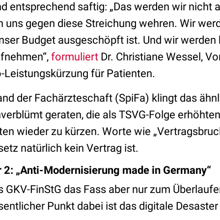
d entsprechend saftig: „Das werden wir nicht a
n uns gegen diese Streichung wehren. Wir wer
nser Budget ausgeschöpft ist. Und wir werden
ufnehmen“,
formuliert
Dr. Christiane Wessel, Vo
to-Leistungskürzung für Patienten.
d der Fachärzteschaft (SpiFa) klingt das ähnl
nverblümt geraten, die als TSVG-Folge erhöhte
en wieder zu kürzen. Worte wie „Vertragsbruch
tz natürlich kein Vertrag ist.
2: „Anti-Modernisierung made in Germany“
das GKV-FinStG das Fass aber nur zum Überlaufe
sentlicher Punkt dabei ist das digitale Desaste