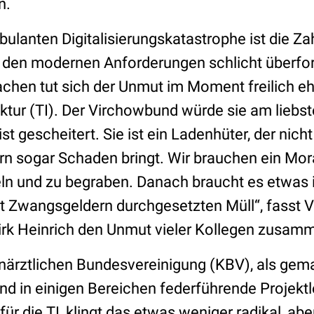
n.
ulanten Digitalisierungskatastrophe ist die Za
t den modernen Anforderungen schlicht überfor
hen tut sich der Unmut im Moment freilich eh
uktur (TI). Der Virchowbund würde sie am liebs
ist gescheitert. Sie ist ein Ladenhüter, der nich
rn sogar Schaden bringt. Wir brauchen ein Mo
ln und zu begraben. Danach braucht es etwas
it Zwangsgeldern durchgesetzten Müll“, fasst 
Dirk Heinrich den Unmut vieler Kollegen zusam
närztlichen Bundesvereinigung (KBV), als gema
nd in einigen Bereichen federführende Projektle
ür die TI, klingt das etwas weniger radikal, abe