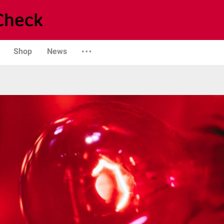
Shop
News