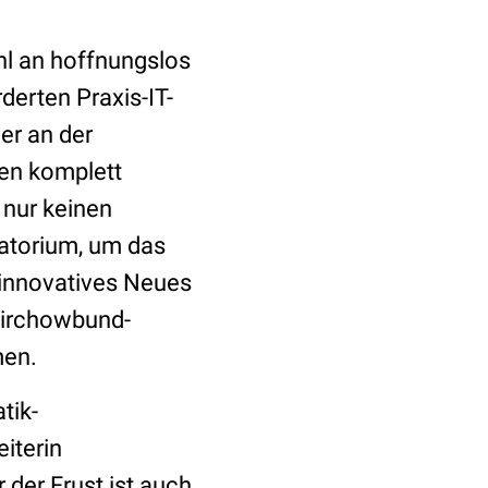
hl an hoffnungslos
derten Praxis-IT-
er an der
ten komplett
t nur keinen
ratorium, um das
 innovatives Neues
Virchowbund-
men.
tik-
iterin
r der Frust ist auch