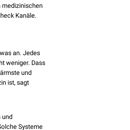
n medizinischen
heck Kanäle.
was an. Jedes
ht weniger. Dass
ieärmste und
n ist, sagt
n und
. Solche Systeme