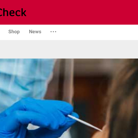
Shop
News