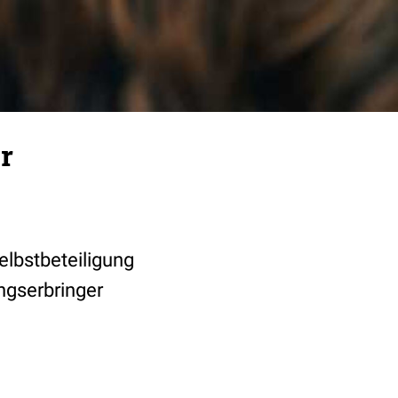
r
elbstbeteiligung
ngserbringer