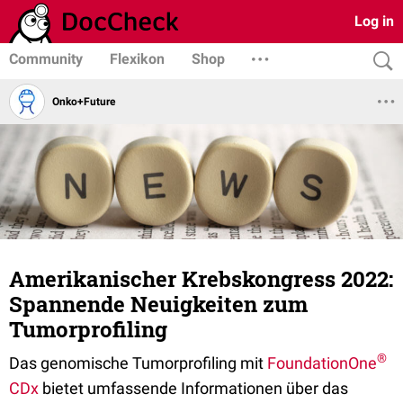
Log in
Community
Flexikon
Shop
Onko+Future
Amerikanischer Krebskongress 2022:
Spannende Neuigkeiten zum
Tumorprofiling
®
Das genomische Tumorprofiling mit
FoundationOne
CDx
bietet umfassende Informationen über das