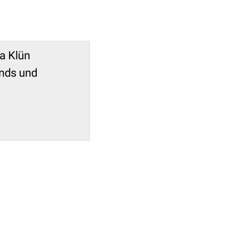
la Klün
ands und