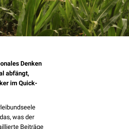
tionales Denken
al abfängt,
aker im Quick-
rleibundseele
n das, was der
llierte Beiträge