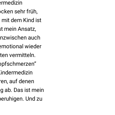
dermedizin
ocken sehr früh,
 mit dem Kind ist
st mein Ansatz,
 inzwischen auch
 emotional wieder
ten vermitteln.
„Kopfschmerzen“
 Kindermedizin
oren, auf denen
 ab. Das ist mein
beruhigen. Und zu