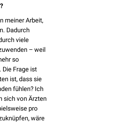
n?
n meiner Arbeit,
en. Dadurch
durch viele
 zuwenden – weil
mehr so
 Die Frage ist
en ist, dass sie
nden fühlen? Ich
rn sich von Ärzten
pielsweise pro
nzuknüpfen, wäre