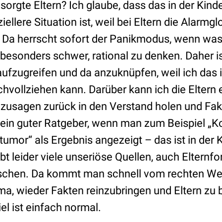
sorgte Eltern? Ich glaube, dass das in der Kin
ellere Situation ist, weil bei Eltern die Alarmgl
n. Da herrscht sofort der Panikmodus, wenn was
 besonders schwer, rational zu denken. Daher i
ufzugreifen und da anzuknüpfen, weil ich das
chvollziehen kann. Darüber kann ich die Eltern
sozusagen zurück in den Verstand holen und Fak
 kein guter Ratgeber, wenn man zum Beispiel 
rntumor“ als Ergebnis angezeigt – das ist in der
ibt leider viele unseriöse Quellen, auch Elternf
schen. Da kommt man schnell vom rechten Weg
a, wieder Fakten reinzubringen und Eltern zu 
iel ist einfach normal.