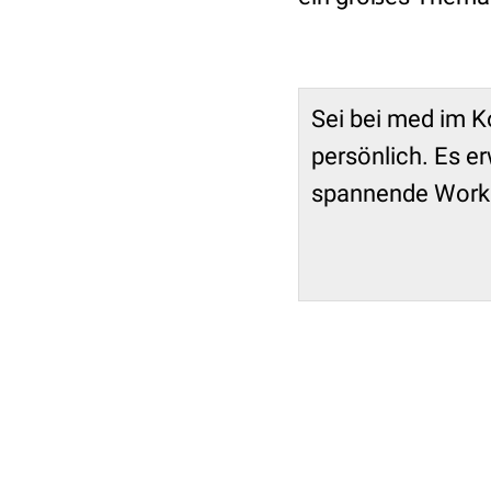
Sei bei med im 
persönlich. Es e
spannende Work