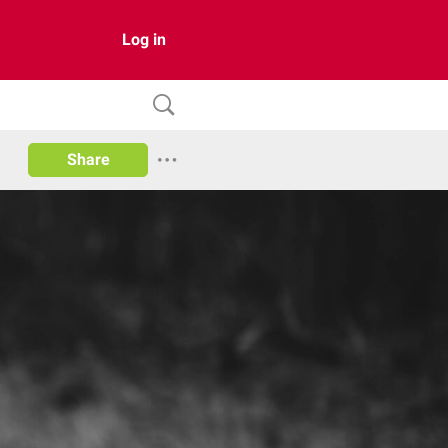
Log in
Share