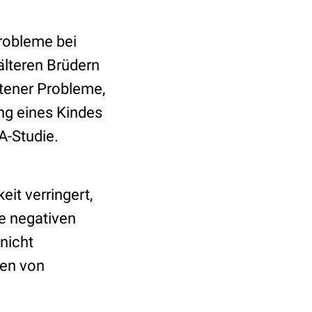
probleme bei
älteren Brüdern
ltener Probleme,
ng eines Kindes
A-Studie.
it verringert,
e negativen
nicht
ten von