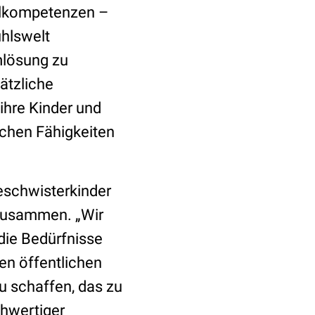
ialkompetenzen –
ühlswelt
mlösung zu
ätzliche
ihre Kinder und
ichen Fähigkeiten
eschwisterkinder
 zusammen. „Wir
die Bedürfnisse
en öffentlichen
u schaffen, das zu
chwertiger