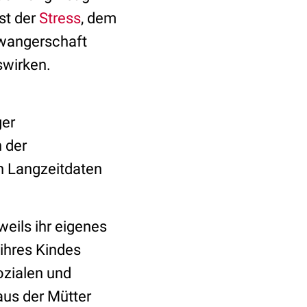
st der
Stress
, dem
hwangerschaft
swirken.
ger
 der
n Langzeitdaten
weils ihr eigenes
ihres Kindes
ozialen und
aus der Mütter