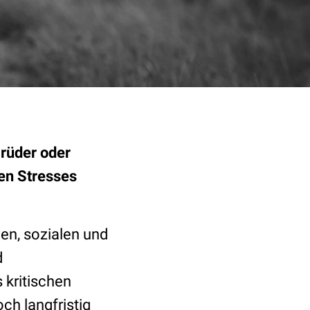
rüder oder
hen Stresses
ven, sozialen und
d
 kritischen
ch langfristig