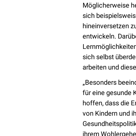
Möglicherweise he
sich beispielswei
hineinversetzen z
entwickeln. Darüb
Lernmöglichkeiten
sich selbst überd
arbeiten und dies
„Besonders beeind
für eine gesunde 
hoffen, dass die E
von Kindern und ih
Gesundheitspoliti
ihrem Wohlergehen