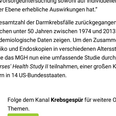
 Vorsorgeuntersuchung sowohl auf individueller
r Ebene erhebliche Auswirkungen hat.“
esamtzahl der Darmkrebsfälle zurückgegangen is
schen unter 50 Jahren zwischen 1974 und 201
pidemiologische Daten zeigen. Um den Zusam
ko und Endoskopien in verschiedenen Alterss
te das MGH nun eine umfassende Studie durch,
ses' Health Study II
teilnahmen, einer großen 
n in 14 US-Bundesstaaten.
Folge dem Kanal
Krebsgespür
für weitere 
Themen.