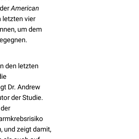
 der
American
letzten vier
ginnen, um dem
begegnen.
n den letzten
die
gt Dr. Andrew
or der Studie.
 der
Darmkrebsrisiko
 und zeigt damit,