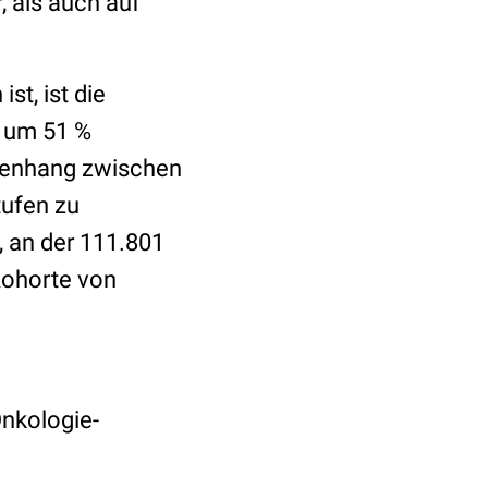
, als auch auf
t, ist die
3 um 51 %
menhang zwischen
tufen zu
 an der 111.801
Kohorte von
Onkologie-