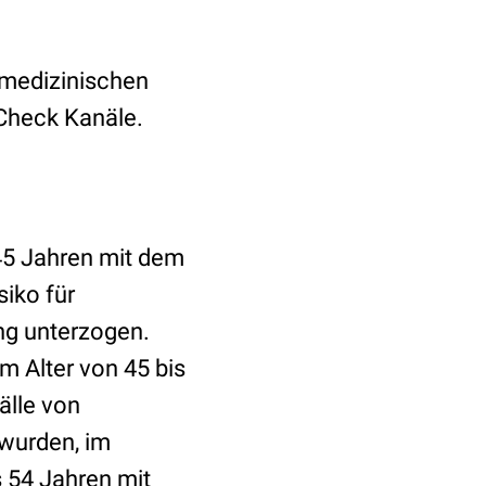
 medizinischen
Check Kanäle.
 45 Jahren mit dem
iko für
ng unterzogen.
im Alter von 45 bis
älle von
 wurden, im
s 54 Jahren mit