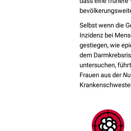
dass eine frühere
bevölkerungsweite
Selbst wenn die G
Inzidenz bei Men
gestiegen, wie e
dem Darmkrebsrisi
untersuchen, führ
Frauen aus der
Nur
Krankenschwester