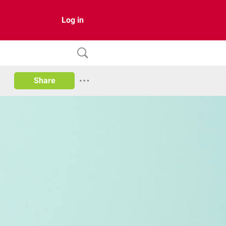
Log in
Share