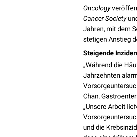
Oncology
veröffen
Cancer Society
un
Jahren, mit dem S
stetigen Anstieg d
Steigende Inziden
„Während die Häuf
Jahrzehnten alarm
Vorsorgeuntersuc
Chan, Gastroente
„Unsere Arbeit lie
Vorsorgeuntersuch
und die Krebsinzi