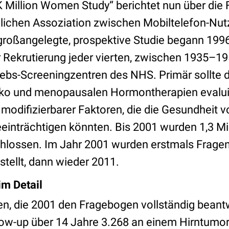
K Million Women Study“ berichtet nun über die
lichen Assoziation zwischen Mobiltelefon-Nu
großangelegte, prospektive Studie begann 1996
r Rekrutierung jeder vierten, zwischen 1935–
rebs-Screeningzentren des NHS. Primär sollte d
siko und menopausalen Hormontherapien evalu
 modifizierbarer Faktoren, die die Gesundheit 
einträchtigen könnten. Bis 2001 wurden 1,3 Mil
chlossen. Im Jahr 2001 wurden erstmals Frage
tellt, dann wieder 2011.
im Detail
n, die 2001 den Fragebogen vollständig beantw
low-up über 14 Jahre 3.268 an einem Hirntumor.