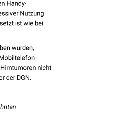
en Handy-
essiver Nutzung
tzt ist wie bei
oben wurden,
Mobiltelefon-
 Hirntumoren nicht
her der DGN.
ähnten