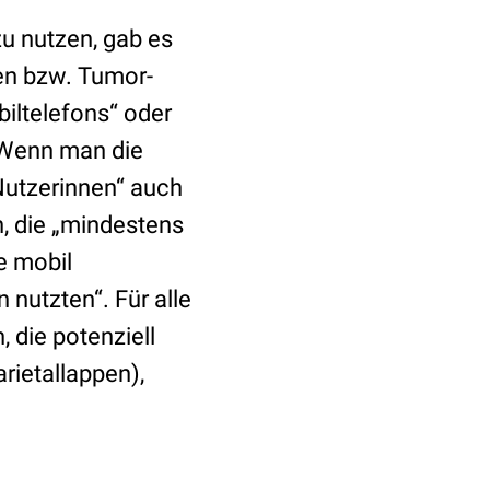
zu nutzen, gab es
ren bzw. Tumor-
iltelefons“ oder
 Wenn man die
Nutzerinnen“ auch
n, die „mindestens
e mobil
 nutzten“. Für alle
, die potenziell
rietallappen),