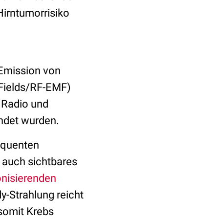
Hirntumorrisiko
 Emission von
Fields/RF-EMF)
 Radio und
endet wurden.
equenten
 auch sichtbares
onisierenden
y-Strahlung reicht
 somit Krebs