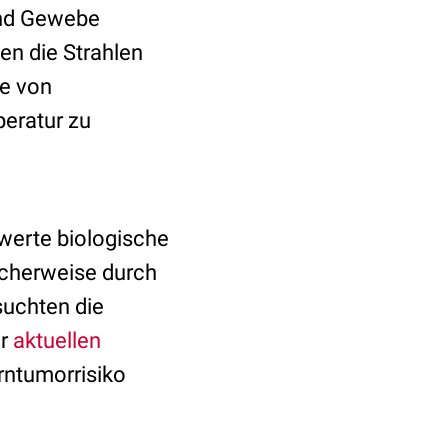
und Gewebe
gen die Strahlen
ie von
peratur zu
zwerte biologische
cherweise durch
uchten die
er
aktuellen
rntumorrisiko