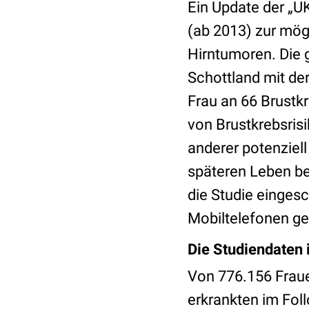
Ein Update der „U
(ab 2013) zur mög
Hirntumoren. Die 
Schottland mit de
Frau an 66 Brustk
von Brustkrebsri
anderer potenziell
späteren Leben be
die Studie einges
Mobiltelefonen ges
Die Studiendaten 
Von 776.156 Fraue
erkrankten im Fol