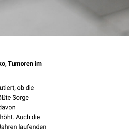
iko, Tumoren im
tiert, ob die
ößte Sorge
 davon
höht. Auch die
 Jahren laufenden