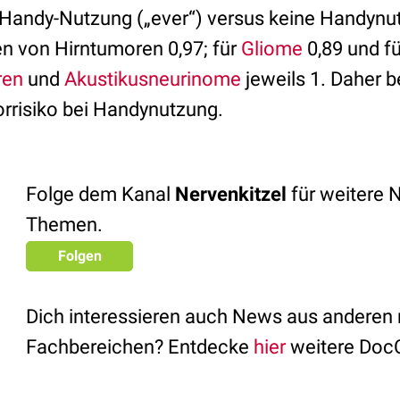
ei Handy-Nutzung („ever“) versus keine Handynu
ten von Hirntumoren 0,97; für
Gliome
0,89 und f
ren
und
Akustikusneurinome
jeweils 1. Daher b
rrisiko bei Handynutzung.
Folge dem Kanal
Nervenkitzel
für weitere 
Themen.
Folgen
Dich interessieren auch News aus anderen
Fachbereichen? Entdecke
hier
weitere Doc