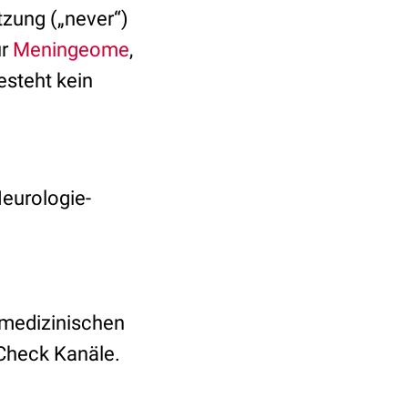
tzung („never“)
ür
Meningeome
,
esteht kein
Neurologie-
 medizinischen
Check Kanäle.