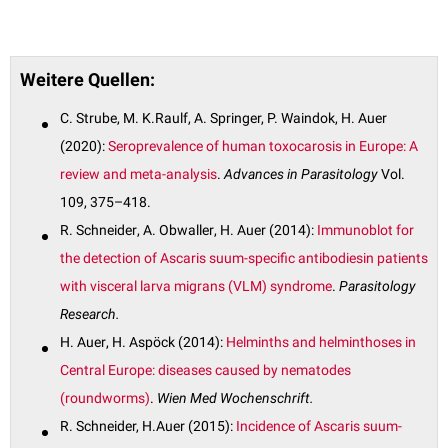
Weitere Quellen:
C. Strube, M. K.Raulf, A. Springer, P. Waindok, H. Auer
(2020):
Seroprevalence of human toxocarosis in Europe: A
review and meta-analysis
.
Advances in Parasitology
Vol.
109, 375–418.
R. Schneider
,
A. Obwaller
,
H. Auer (2014):
Immunoblot for
the detection of
Ascaris suum
-specific antibodies
in patients
with visceral larva migrans (VLM) syndrome
.
Parasitology
Research.
H. Auer
, H. Aspöck
(2014):
Helminths and helminthoses in
Central Europe:
diseases caused by nematodes
(roundworms)
.
Wien Med Wochenschr
ift.
R. Schneider, H.Auer (2015):
Incidence of
Ascaris suum
-