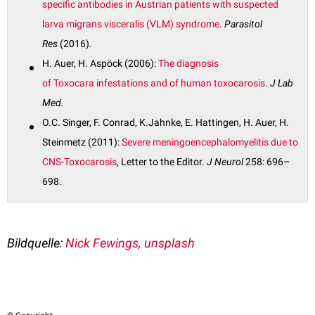
specific antibodies in Austrian patients
with suspected
larva migrans visceralis (VLM) syndrome
.
Parasitol
Res
(2016)
.
H. Auer, H. Aspöck (2006):
The diagnosis
of
Toxocara
infestations and of human toxocarosis
.
J Lab
Med.
O.C. Singer, F. Conrad, K.Jahnke, E. Hattingen, H. Auer, H.
Steinmetz (2011):
Severe meningoencephalomyelitis due to
CNS-Toxocarosis
, Letter to the Editor.
J Neurol
258: 696–
698.
Bildquelle
:
Nick Fewings, unsplash