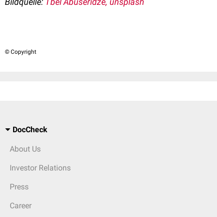
Bildquelle:
Tbel Abuseridze, unsplash
© Copyright
DocCheck
About Us
Investor Relations
Press
Career