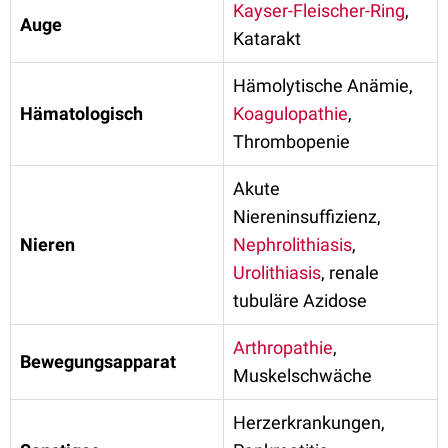
Kayser-Fleischer-Ring
,
Auge
Katarakt
Hämolytische Anämie,
Hämatologisch
Koagulopathie
,
Thrombopenie
Akute
Niereninsuffizienz,
Nieren
Nephrolithiasis
,
Urolithiasis
, renale
tubuläre Azidose
Arthropathie
,
Bewegungsapparat
Muskelschwäche
Herzerkrankungen,