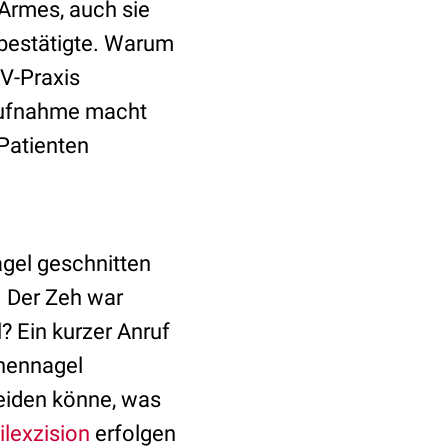
Armes, auch sie
bestätigte. Warum
KV-Praxis
taufnahme macht
 Patienten
agel geschnitten
. Der Zeh war
l? Ein kurzer Anruf
ehennagel
eiden könne, was
lexzision
erfolgen