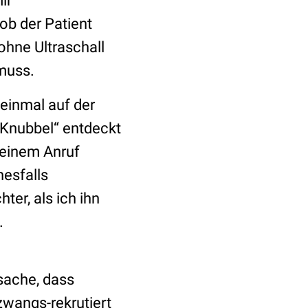
ir
ob der Patient
ohne Ultraschall
 muss.
einmal auf der
„Knubbel“ entdeckt
meinem Anruf
nesfalls
ter, als ich ihn
.
sache, dass
zwangs-rekrutiert