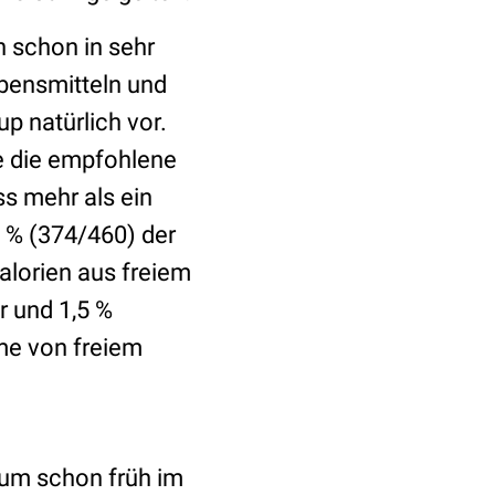
h schon in sehr
ebensmitteln und
p natürlich vor.
ie die empfohlene
s mehr als ein
0 % (374/460) der
alorien aus freiem
r und 1,5 %
hme von freiem
sum schon früh im