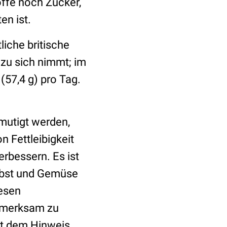
offe noch Zucker,
en ist.
liche britische
 zu sich nimmt; im
(57,4 g) pro Tag.
mutigt werden,
n Fettleibigkeit
erbessern. Es ist
 Obst und Gemüse
iesen
ufmerksam zu
it dem Hinweis