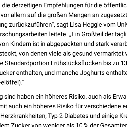
 die derzeitigen Empfehlungen für die öffentli
st vor allem auf die großen Mengen an zugesetz
g zurückzuführen“, sagt Lisa Heggie vom Univ
rschungsarbeiten leitete. „Ein Großteil der tägl
n Kindern ist in abgepackten und stark verarb
steckt, von denen viele als gesund vermarktet
ne Standardportion Frühstücksflocken bis zu 
Zucker enthalten, und manche Joghurts enthalte
löffel).“
big sind haben ein höheres Risiko, auch als Erwa
it auch ein höheres Risiko für verschiedene e
Herzkrankheiten, Typ-2-Diabetes und einige Kr
iem Zucker von weniger als 10 % der Gesamte