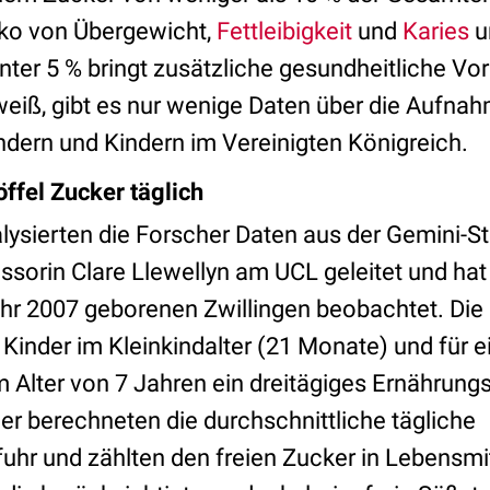
siko von Übergewicht,
Fettleibigkeit
und
Karies
u
ter 5 % bringt zusätzliche gesundheitliche Vort
iß, gibt es nur wenige Daten über die Aufna
ndern und Kindern im Vereinigten Königreich.
öffel Zucker täglich
alysierten die Forscher Daten aus der Gemini-St
ssorin Clare Llewellyn am UCL geleitet und hat 
ahr 2007 geborenen Zwillingen beobachtet. Die
 Kinder im Kleinkindalter (21 Monate) und für 
m Alter von 7 Jahren ein dreitägiges Ernährun
er berechneten die durchschnittliche tägliche
hr und zählten den freien Zucker in Lebensmi