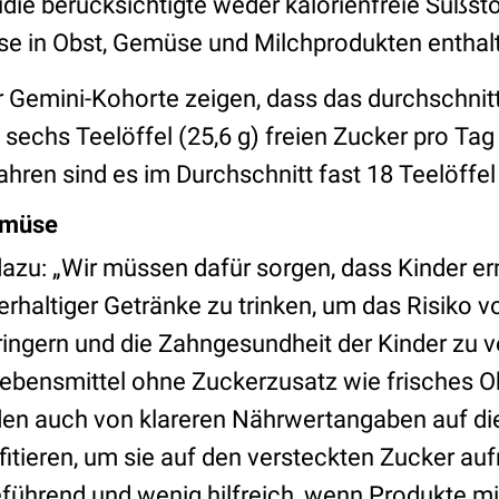
udie berücksichtigte weder kalorienfreie Süßst
ise in Obst, Gemüse und Milchprodukten enthalt
 Gemini-Kohorte zeigen, dass das durchschnitt
 sechs Teelöffel (25,6 g) freien Zucker pro Tag
ahren sind es im Durchschnitt fast 18 Teelöffel 
emüse
dazu: „Wir müssen dafür sorgen, dass Kinder er
rhaltiger Getränke zu trinken, um das Risiko vo
ringern und die Zahngesundheit der Kinder zu v
 Lebensmittel ohne Zuckerzusatz wie frisches
den auch von klareren Nährwertangaben auf d
fitieren, um sie auf den versteckten Zucker a
reführend und wenig hilfreich, wenn Produkte m