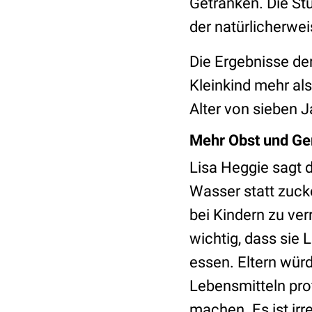
Getränken. Die St
der natürlicherwe
Die Ergebnisse der
Kleinkind mehr als
Alter von sieben J
Mehr Obst und G
Lisa Heggie sagt 
Wasser statt zucke
bei Kindern zu ver
wichtig, dass sie
essen. Eltern wür
Lebensmitteln pro
machen. Es ist ir