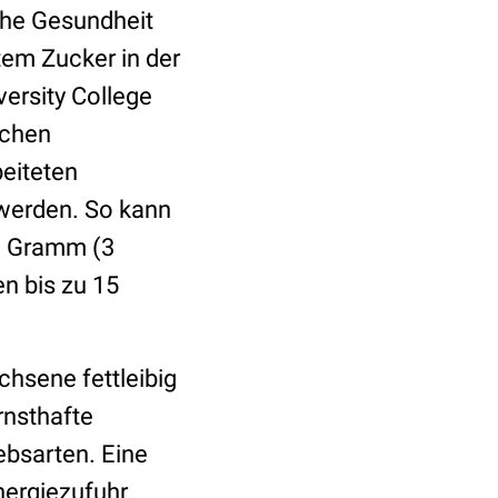
che Gesundheit
tem Zucker in der
ersity College
ichen
eiteten
 werden. So kann
13 Gramm (3
n bis zu 15
chsene fettleibig
rnsthafte
ebsarten. Eine
nergiezufuhr