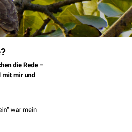
e?
chen die Rede –
 mit mir und
ein“ war mein