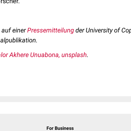
orscher.
t auf einer
Pressemitteilung
der University of C
nalpublikation.
lor Akhere Unuabona, unsplash
.
For Business