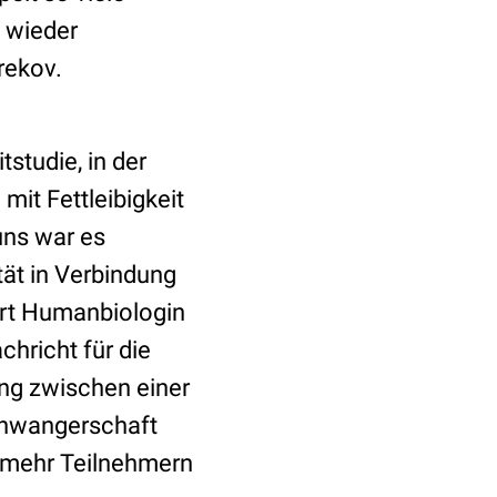
e wieder
rekov.
studie, in der
mit Fettleibigkeit
uns war es
ät in Verbindung
rt Humanbiologin
hricht für die
ng zwischen einer
chwangerschaft
 mehr Teilnehmern