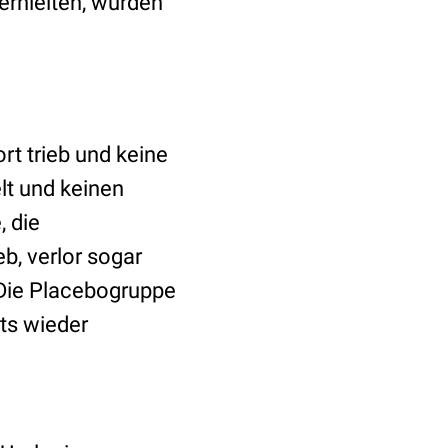
erhielten, wurden
rt trieb und keine
lt und keinen
, die
eb, verlor sogar
Die Placebogruppe
sts wieder