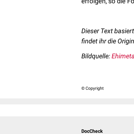
erfolgen, so die F
Dieser Text basier
findet ihr die Origi
Bildquelle:
Ehimeta
© Copyright
DocCheck