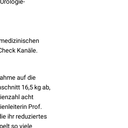
 Urologie-
 medizinischen
Check Kanäle.
nahme auf die
chnitt 16,5 kg ab,
ienzahl acht
nleiterin Prof.
e ihr reduziertes
elt so viele