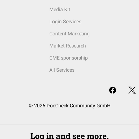
Media Kit
Login Services
Content Marketing
Market Research
CME sponsorship
All Services
© 2026 DocCheck Community GmbH
Log in and see more.