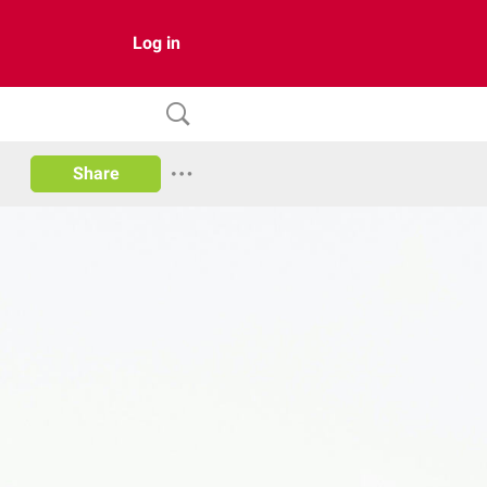
Log in
Share