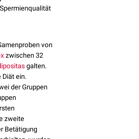
 Spermienqualität
 Samenproben von
ex
zwischen 32
ipositas
galten.
Diät ein.
Zwei der Gruppen
uppen
rsten
e zweite
r Betätigung