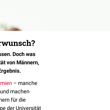
erwunsch?
ssen. Doch was
tät von Männern,
Ergebnis.
rmien
– manche
e und machen
ern für die
e der Universität