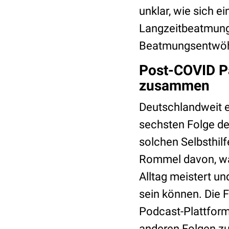
unklar, wie sich 
Langzeitbeatmung 
Beatmungsentwöh
Post-COVID Pa
zusammen
Deutschlandweit e
sechsten Folge de
solchen Selbsthilf
Rommel davon, was
Alltag meistert un
sein können. Die 
Podcast-Plattforme
anderen Folgen z