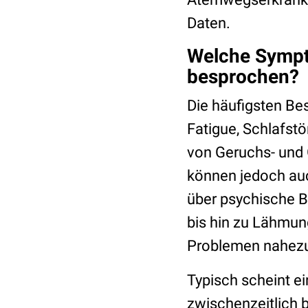
Daten.
Welche Sympto
besprochen?
Die häufigsten Be
Fatigue, Schlafst
von Geruchs- und
können jedoch auc
über psychische 
bis hin zu Lähmu
Problemen nahezu
Typisch scheint ei
zwischenzeitlich 