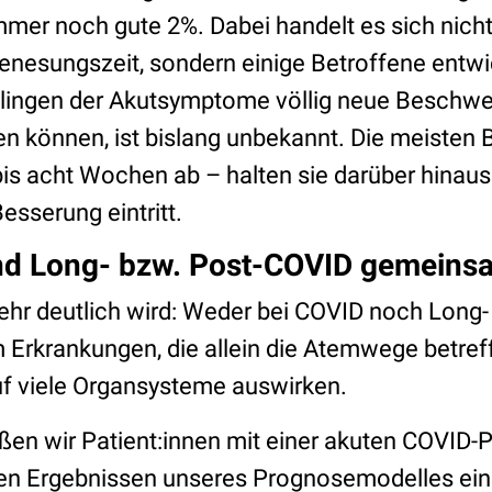
mer noch gute 2%. Dabei handelt es sich nich
enesungszeit, sondern einige Betroffene entw
ingen der Akutsymptome völlig neue Beschwer
n können, ist bislang unbekannt. Die meisten
bis acht Wochen ab – halten sie darüber hinaus a
esserung eintritt.
d Long- bzw. Post-COVID gemeins
hr deutlich wird: Weder bei COVID noch Long
m Erkrankungen, die allein die Atemwege betref
uf viele Organsysteme auswirken.
ßen wir Patient:innen mit einer akuten COVID
n Ergebnissen unseres Prognosemodelles ein.