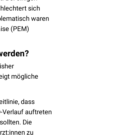
hlechtert sich
oblematisch waren
aise (PEM)
werden?
bisher
eigt mögliche
itlinie, dass
Verlauf auftreten
sollten. Die
rzt:innen zu