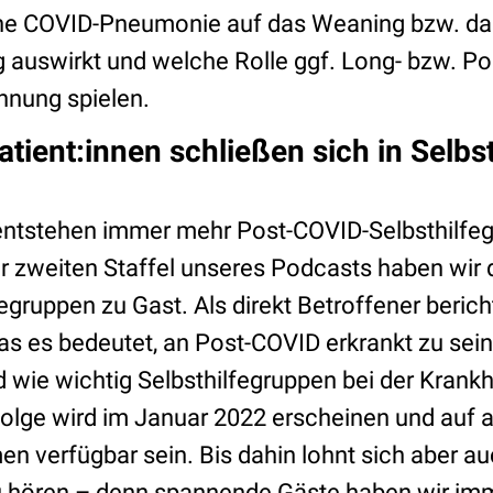
eine COVID-Pneumonie auf das Weaning bzw. das
auswirkt und welche Rolle ggf. Long- bzw. Pos
nung spielen.
tient:innen schließen sich in Selbs
ntstehen immer mehr Post-COVID-Selbsthilfeg
r zweiten Staffel unseres Podcasts haben wir 
egruppen zu Gast. Als direkt Betroffener berich
 es bedeutet, an Post-COVID erkrankt zu sein,
d wie wichtig Selbsthilfegruppen bei der Krank
Folge wird im Januar 2022 erscheinen und auf 
n verfügbar sein. Bis dahin lohnt sich aber au
u hören – denn spannende Gäste haben wir im