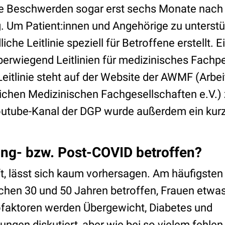
ie Beschwerden sogar erst sechs Monate nach 
 Um Patient:innen und Angehörige zu unterstü
che Leitlinie speziell für Betroffene erstellt. 
erwiegend Leitlinien für medizinisches Fachper
-Leitlinie steht auf der Website der AWMF (Arb
lichen Medizinischen Fachgesellschaften e.V.
outube-Kanal der DGP wurde außerdem ein kurz
ong- bzw. Post-COVID betroffen?
t, lässt sich kaum vorhersagen. Am häufigsten 
chen 30 und 50 Jahren betroffen, Frauen etwas
ofaktoren werden Übergewicht, Diabetes und
gen diskutiert, aber wie bei so vielem fehlen 