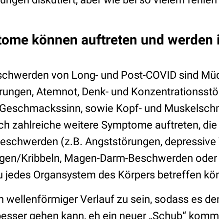
me können auftreten und werden in 
schwerden von Long- und Post-COVID sind Müdig
örungen, Atemnot, Denk- und Konzentrationsstö
 Geschmackssinn, sowie Kopf- und Muskelsch
h zahlreiche weitere Symptome auftreten, die
Beschwerden (z.B. Angststörungen, depressiv
ngen/Kribbeln, Magen-Darm-Beschwerden oder H
 jedes Organsystem des Körpers betreffen kö
n wellenförmiger Verlauf zu sein, sodass es de
besser gehen kann, eh ein neuer „Schub“ kommt