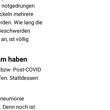
t notgedrungen
ickeln mehrere
den. Wie lang die
 Beschwerden
n, ist völlig
am haben
- bzw- Post-COVID
fen. Stattdessen
-Pneumonie
 Denn noch ist