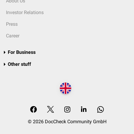
About Us
Investor Relations
Press
Career
For Business
Other stuff
© 2026 DocCheck Community GmbH