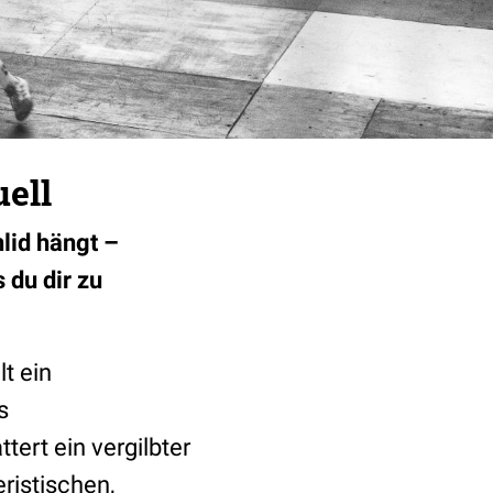
ell
nlid hängt –
du dir zu
t ein
s
tert ein vergilbter
ristischen,