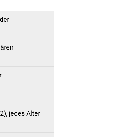
der
lären
r
), jedes Alter