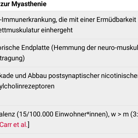
 zur Myasthenie
-Immunerkrankung, die mit einer Ermüdbarkeit 
ettmuskulatur einhergeht
rische Endplatte (Hemmung der neuro-musku
tragung)
kade und Abbau postsynaptischer nicotinische
ylcholinrezeptoren
alenz (15/100.000 Einwohner*innen), w > m (3:2
Carr et al.
]