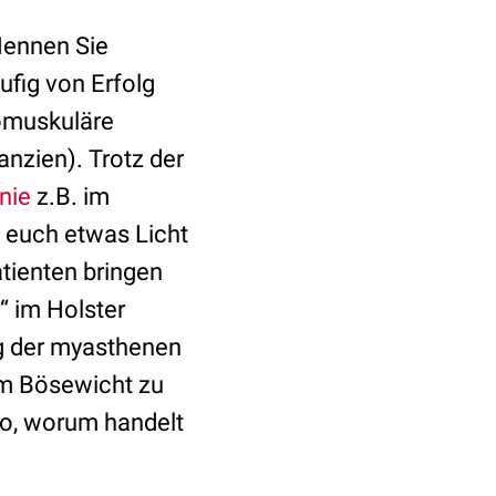
„Nennen Sie
ufig von Erfolg
omuskuläre
nzien). Trotz der
nie
z.B. im
l euch etwas Licht
tienten bringen
“ im Holster
g der myasthenen
em Bösewicht zu
so, worum handelt