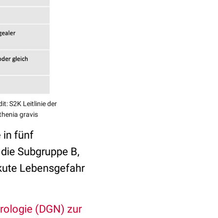
t: S2K Leitlinie der
thenia gravis
 in fünf
 die Subgruppe B,
akute Lebensgefahr
urologie (DGN) zur