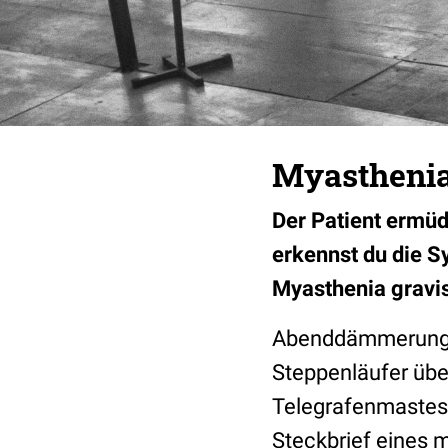
Myasthenia 
Der Patient ermüde
erkennst du die 
Myasthenia gravis 
Abenddämmerung – e
Steppenläufer über
Telegrafenmastes w
Steckbrief eines 