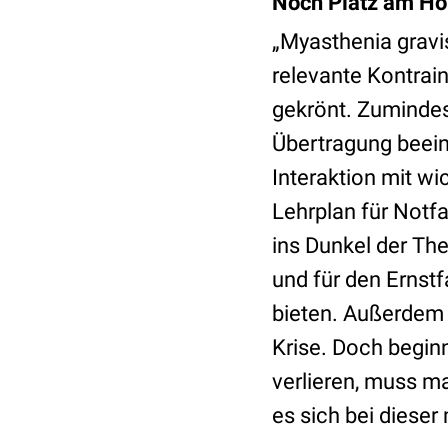
Noch Platz am Ho
„Myasthenia gravis
relevante Kontrain
gekrönt. Zuminde
Übertragung beein
Interaktion mit w
Lehrplan für Notfa
ins Dunkel der Th
und für den Ernstf
bieten. Außerdem
Krise. Doch begin
verlieren, muss m
es sich bei dieser