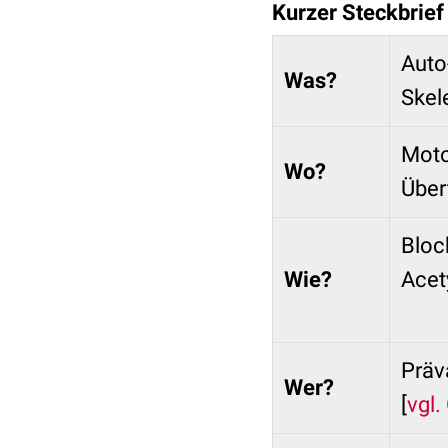
Kurzer Steckbrief
Auto
Was?
Skel
Moto
Wo?
Über
Bloc
Wie?
Acet
Präv
Wer?
[
vgl. 