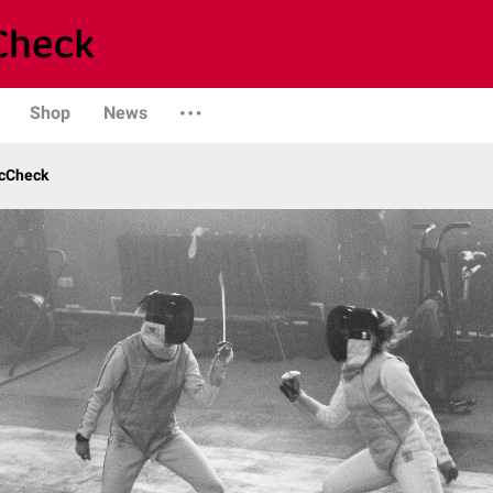
Shop
News
cCheck