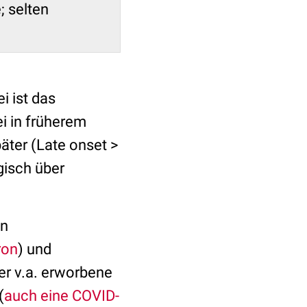
 selten
i ist das
i in früherem
äter (Late onset >
gisch über
en
ron
) und
er v.a. erworbene
(
auch eine COVID-