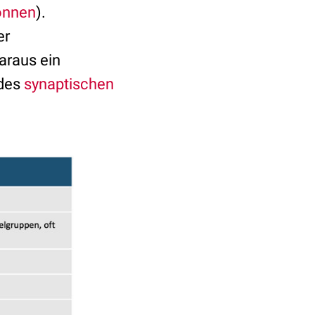
önnen
).
er
daraus ein
 des
synaptischen