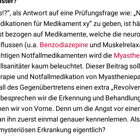
lster?
!?“, als Antwort auf eine Prüfungsfrage wie: 
dikationen für Medikament xy“ zu geben, ist hä
st bezogen auf Medikamente, welche die neur
flussen (u.a.
Benzodiazepine
und Muskelrelaxa
ichtigen Notfallmedikamenten wird die
Myasthe
llsanitäter kaum beleuchtet. Dieser Beitrag sol
erapie und Notfallmedikation von Myastheniepa
all des Gegenübertretens einen extra „Revolver
 besprechen wir die Erkennung und Behandlun
nen wir von Vorne. Denn um die Angst vor ein
an ihn zuerst einmal genauer kennenlernen. Al
 mysteriösen Erkrankung eigentlich?