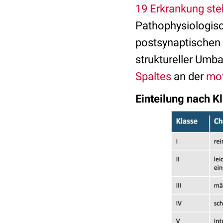
19 Erkrankung ste
Pathophysiologisc
postsynaptischen
struktureller Umb
Spaltes
an der
mot
Einteilu