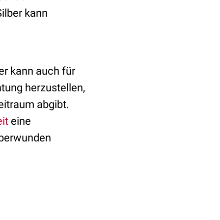
ilber kann
er kann auch für
htung herzustellen,
eitraum abgibt.
it
eine
 überwunden