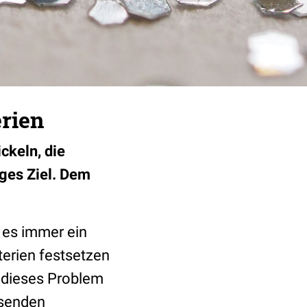
rien
ckeln, die
iges Ziel. Dem
 es immer ein
erien festsetzen
 dieses Problem
isenden