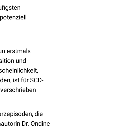
ufigsten
otenziell
un erstmals
ition und
cheinlichkeit,
en, ist für SCD-
verschrieben
rzepisoden, die
nautorin Dr. Ondine