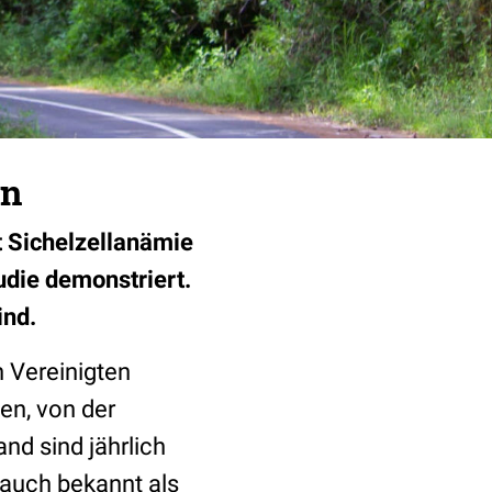
en
t Sichelzellanämie
udie demonstriert.
ind.
n Vereinigten
en, von der
nd sind jährlich
auch bekannt als