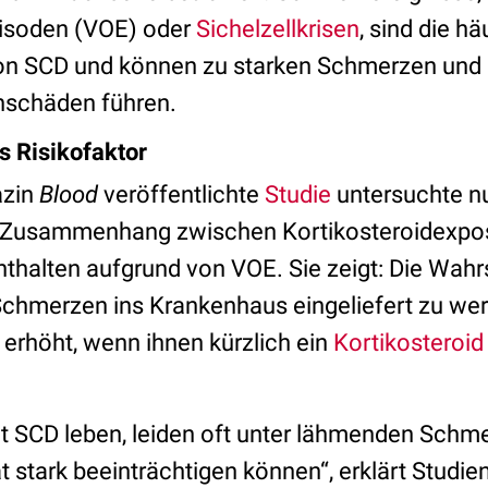
pisoden (VOE) oder
Sichelzellkrisen
, sind die hä
on SCD und können zu starken Schmerzen und p
anschäden führen.
s Risikofaktor
azin
Blood
veröffentlichte
Studie
untersuchte n
 Zusammenhang zwischen Kortikosteroidexpos
halten aufgrund von VOE. Sie zeigt: Die Wahrs
hmerzen ins Krankenhaus eingeliefert zu werd
 erhöht, wenn ihnen kürzlich ein
Kortikosteroid
t SCD leben, leiden oft unter lähmenden Schme
t stark beeinträchtigen können“, erklärt Studie