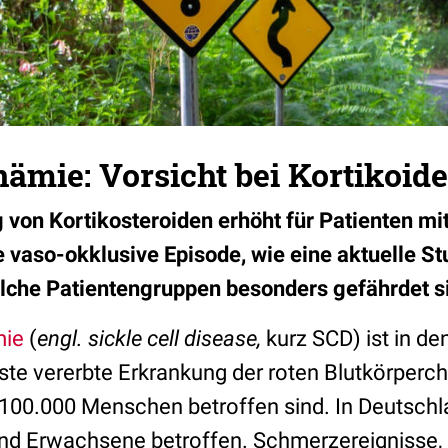
nämie: Vorsicht bei Kortikoid
 von Kortikosteroiden erhöht für Patienten mi
e vaso-okklusive Episode, wie eine aktuelle St
elche Patientengruppen besonders gefährdet s
mie
(
engl. sickle cell disease,
kurz SCD) ist in de
ste vererbte Erkrankung der roten Blutkörperch
00.000 Menschen betroffen sind. In Deutschla
nd Erwachsene betroffen. Schmerzereignisse, 