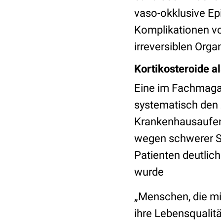
vaso-okklusive E
Komplikationen v
irreversiblen Org
Kortikosteroide al
Eine im Fachmag
systematisch den
Krankenhausaufent
wegen schwerer Sc
Patienten deutlich
wurde
„Menschen, die mi
ihre Lebensqualitä