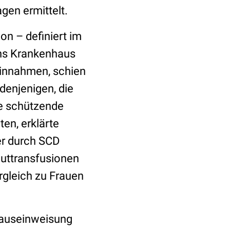
en ermittelt.
on – definiert im
ins Krankenhaus
innahmen, schien
denjenigen, die
e schützende
en, erklärte
er durch SCD
luttransfusionen
rgleich zu Frauen
hauseinweisung