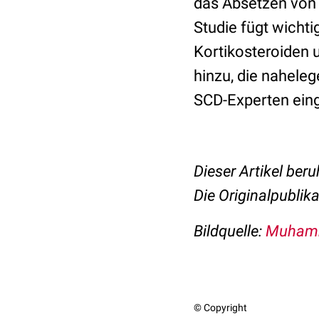
das Absetzen von 
Studie fügt wich
Kortikosteroiden
hinzu, die naheleg
SCD-Experten eing
Dieser Artikel beru
Die Originalpublik
Bildquelle:
Muhamm
© Copyright