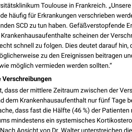
sitätsklinikum Toulouse in Frankreich. „Unsere
de häufig für Erkrankungen verschrieben werde
enden SCD zu tun haben. Gefäßverstopfende Er
 Krankenhausaufenthalte scheinen der Versch
echt schnell zu folgen. Dies deutet darauf hin,
öglicherweise zu den Ereignissen beitragen un
 wie möglich vermieden werden sollten.“
e Verschreibungen
, dass der mittlere Zeitraum zwischen der Ver
nd dem Krankenhausaufenthalt nur fünf Tage be
ache, dass fast die Hälfte (46 %) der Patiente
ums mindestens ein systemisches Kortikostero
ach Ansicht von Dr. Walter unterstreichen die